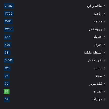
ثقافة و فن
2٬287
رياضة
1٬729
مجتمع
1٬471
وجهة نظر
1٬236
اقتصاد
477
اخرى
420
أنشطة ملكية
331
أخر الاخبار
6٬541
شباب
120
صحة
97
قناة تنوير
70
المرأة
65
حوارات
59