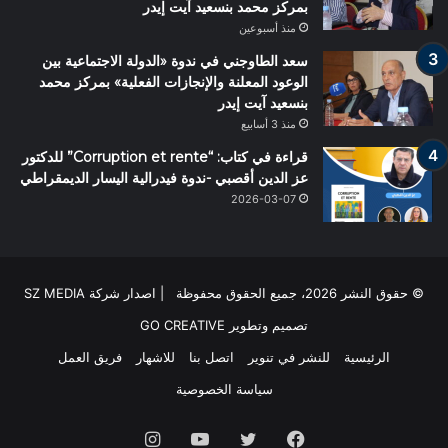
بمركز محمد بنسعيد آيت إيدر
منذ أسبوعين
سعد الطاوجني في ندوة «الدولة الاجتماعية بين
الوعود المعلنة والإنجازات الفعلية» بمركز محمد
بنسعيد آيت إيدر
منذ 3 أسابيع
قراءة في كتاب: “Corruption et rente” للدكتور
عز الدين أقصبي -ندوة فيدرالية اليسار الديمقراطي
2026-03-07
© حقوق النشر 2026، جميع الحقوق محفوظة | اصدار شركة SZ MEDIA
تصميم وتطوير
GO CREATIVE
الرئيسية
للنشر في تنوير
اتصل بنا
للاشهار
فريق العمل
سياسة الخصوصية
فيسبوك
تويتر
يوتيوب
انستقرام