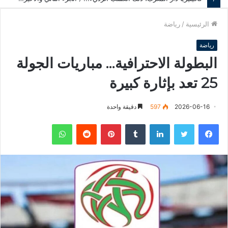
الرئيسية
/
رياضة
رياضة
البطولة الاحترافية… مباريات الجولة
25 تعد بإثارة كبيرة
2026-06-16
597
دقيقة واحدة
فيسبوك
تويتر
لينكدإن
‏Tumblr
بينتيريست
‏Reddit
واتساب