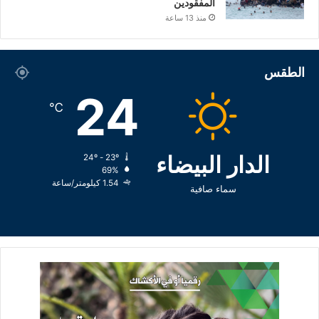
المفقودين
منذ 13 ساعة
الطقس
24
℃
الدار البيضاء
24º - 23º
69%
1.54 كيلومتر/ساعة
سماء صافية