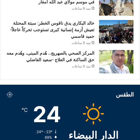
في موسم مولاي عبد الله أمغار
منذ 9 ساعات
خالد البكاري يدق ناقوس الخطر: سبتة المحتلة
تعيش أزمة إنسانية كبرى تستوجب تحركاً عاجلاً-
حميد قاسمي
منذ 9 ساعات
المركز الصحي بالصهريج… هُدم المبنى، وهُدم معه
حق الساكنة في العلاج -سعيد الفاضلي
منذ 9 ساعات
الطقس
24
℃
الدار البيضاء
24º - 23º
69%