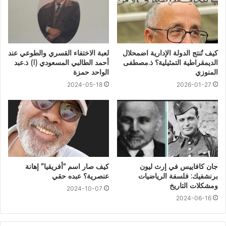
كيف تُنتج الدولة الإدارية اضمحلال
لعبة الاختفاء القسري والطوعي عند
الديمقراطية التمثيلية؟ ذ.مصطفى
أحمد الطالبي المسعودي (I) ذ.عبد
المنوزي
الواحد حمزة
2024-05-18
2026-01-27
جان كافاييس في إرث ليون
كيف صار اسم “أفريقيا” إهانة
برنشفيك: فلسفة الرياضيات
عنصرية؟ عبده حقي
ومشكلات التاريخ
2024-10-07
2024-06-16