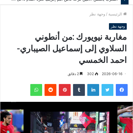
الرئيسية
/
وجهة نظر
وجهة نظر
مغاربة نيويورك :من أنطوني
السلاوي إلى إسماعيل الصيباري-
احمد الخمسي
2026-06-16
302
2 دقائق
فيسبوك
تويتر
لينكدإن
‏Tumblr
بينتيريست
‏Reddit
واتساب