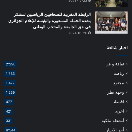
2025-12-22
الرابطة المغربية للصحافيين الرياضيين تستنكر
بشدة الحملة المسعورة والبئيسة للإعلام الجزائري
في حق الجامعة والمنتخب الوطني
2024-01-26
اخبار شائعة
ثقافة و فن
2٬290
رياضة
1٬733
مجتمع
1٬472
وجهة نظر
1٬239
اقتصاد
477
اخرى
421
أنشطة ملكية
331
أخر الاخبار
6٬544