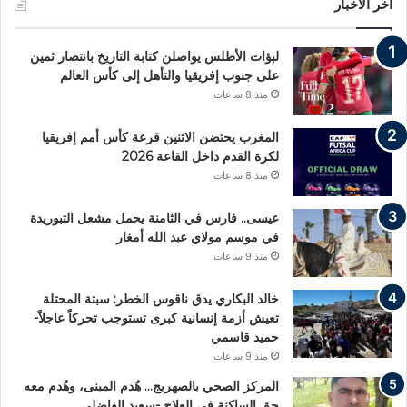
اخر الاخبار
لبؤات الأطلس يواصلن كتابة التاريخ بانتصار ثمين
على جنوب إفريقيا والتأهل إلى كأس العالم
منذ 8 ساعات
المغرب يحتضن الاثنين قرعة كأس أمم إفريقيا
لكرة القدم داخل القاعة 2026
منذ 8 ساعات
عيسى.. فارس في الثامنة يحمل مشعل التبوريدة
في موسم مولاي عبد الله أمغار
منذ 9 ساعات
خالد البكاري يدق ناقوس الخطر: سبتة المحتلة
تعيش أزمة إنسانية كبرى تستوجب تحركاً عاجلاً-
حميد قاسمي
منذ 9 ساعات
المركز الصحي بالصهريج… هُدم المبنى، وهُدم معه
حق الساكنة في العلاج -سعيد الفاضلي