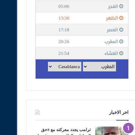
اخر الاخبار
ترامب يجدد معركته مع «حق