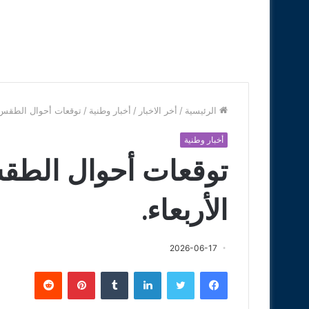
الرئيسية
/
أخر الاخبار
/
أخبار وطنية
/
توقعات أحوال الطقس با
أخبار وطنية
توقعات أحوال الطقس
الأربعاء.
2026-06-17
فيسبوك
تويتر
لينكدإن
‏Tumblr
بينتيريست
‏Reddit