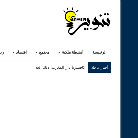
الرئيسية
أنشطة ملكية
مجتمع
اقتصاد
ري
كافيتيريا دار المغرب، ذلك العشب الرديء..! ( الجزء ا
أخبار عاجلة