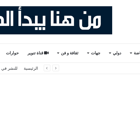
اضة
دولي
جهات
ثقافة و فن
قناة تنوير
حوارات
لثاني والأخير). ذ. عبدالواحد حمزة.
الرئيسية
للنشر في ت