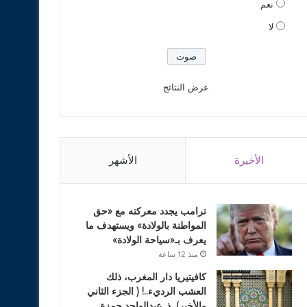
نعم
لا
عرض النتائج
الأخيرة
الأشهر
ترامب يجدد معركته مع «حق
المواطنة بالولادة» ويستهدف ما
يعرف بـ«سياحة الولادة»
منذ 12 ساعة
كافيتيريا دار المغرب، ذلك
العشب الرديء..! ( الجزء الثاني
والأخير). ذ. عبدالواحد حمزة.