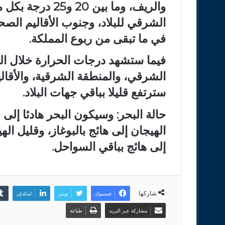
والريف، وما بين 
في ما تبقى من ربوع المملكة.
فيما ستشهد درجات الحرارة خلال الن
الشرقي، والمنطقة الشرقية، والأقالي
سترتفع قليلا بباقي جهات البلاد.
حالة البحر: وسيكون البحر هادئا إلى 
الهيجان إلى هائج بالبوغاز، وقليل اله
إلى هائج بباقي السواحل.
شاركها
فيسبوك
تويتر
لينكدإن
مشاركة عبر البريد
طباعة