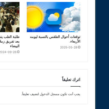
توقعات أحوال الطقس بالنسبة ليومه
طلبة الطب يند
الأربعاء.
بعد تفريق زملا
البيضاء
2025-05-28
2024-09-26
اترك تعليقاً
يجب أنت تكون
مسجل الدخول
لتضيف تعليقاً.