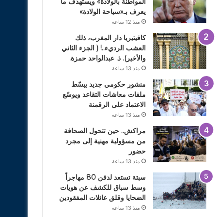
المواطنة بالولادة» ويستهدف ما
يعرف بـ«سياحة الولادة»
منذ 12 ساعة
كافيتيريا دار المغرب، ذلك
العشب الرديء..! ( الجزء الثاني
والأخير). ذ. عبدالواحد حمزة.
منذ 13 ساعة
منشور حكومي جديد يبسّط
ملفات معاشات التقاعد ويوسّع
الاعتماد على الرقمنة
منذ 13 ساعة
مراكش.. حين تتحول الصحافة
من مسؤولية مهنية إلى مجرد
حضور
منذ 13 ساعة
سبتة تستعد لدفن 80 مهاجراً
وسط سباق للكشف عن هويات
الضحايا وقلق عائلات المفقودين
منذ 13 ساعة