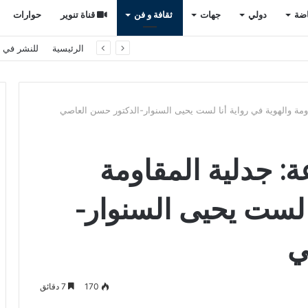
اضة
دولي
جهات
ثقافة و فن
قناة تنوير
حوارات
الرئيسية
للنشر في ت
اومة والهوية في رواية أنا لست يحيى السنوار-الدكتور حسن العاصي
ة: جدلية المقاومة
ا لست يحيى السنوار-
ي
170
7 دقائق