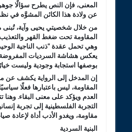
المعنى، فإن النص يطرح سؤالًا جوهري
عن ولادة هذا الكائن المشوَّه في نظر
من خلال شخصيتي يحيى وآية، تُبنى مع
المقاومة تحت ضغط القهر والتعذيب، و
وهي تحمل عقدة “ذنب الناجية الوحيد”.
يعكس هشاشة السرديات المفروضة عالم
بوصفها استجابة وجودية وليست خيارًا أ
إن المدخل إلى الرواية يكشف عن م
المقاومة، ليس باعتبارها فعلًا سياسيًا
العدم ويؤكد على معنى البقاء. وهنا
التجربة الفلسطينية إلى تجربة إنساني
مقاومة، ويغدو الأدب أداة لإعادة صي
البنية السردية