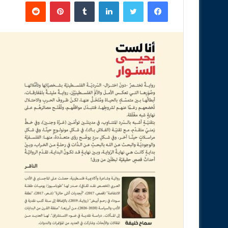
فيسبوك
تويتر
لينكدإن
‏Tumblr
بينتيريست
‏Reddit