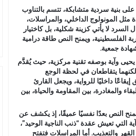
لى بنية سردية متشابكة، تتسم بالتناوب
 مثل المونولوج الداخلي، والمراسلات،
 السرد لا يأتي كزينة شكلية، بل كاختيار
ربة الفلسطينية، ويمنح النص طاقة درامية
شهادة جمعية.
يى وآية بوصفه تقنية مركزية، حيث يُقدَّم
نهما يتقاطعان في لحظة الوجع
يقاعًا داخليًا للرواية، ويجعل القارئ
قاء والمغادرة، بين المقاومة والحياة، بين
نح النص بعدًا نفسيًا عميقًا، إذ يكشف عن
 التي تعيش عقدة “ذنب الناجية الوحيد”،
لقهر والتعذيب. أما المراسلات فتفتح