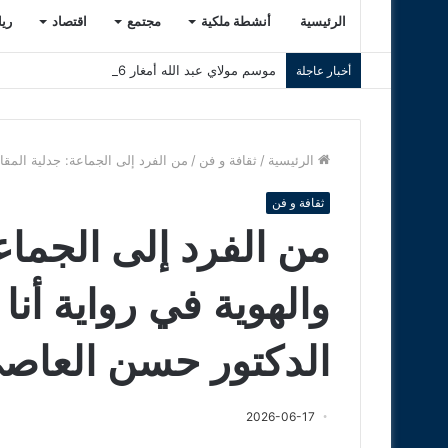
الرئيسية
أنشطة ملكية
مجتمع
اقتصاد
ري
موسم مولاي عبد الله أمغار 2026 .. حين تلتقي الروحانية بوهج التبوريدة وسحر التراث المغربي
أخبار عاجلة
الرئيسية
/
ثقافة و فن
/
من الفرد إلى الجماعة: جدلية المق
ثقافة و فن
من الفرد إلى الجماع
والهوية في رواية أن
الدكتور حسن العاص
2026-06-17