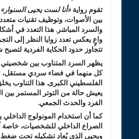
تقوم رواية
«
أنا لست يحيى السنوار
»
ع
بين الأصوات، وتوظيف تقنيات متعددة
والسرد المباشر. هذا التعدد في أشكال
واعٍ يعكس تعدد زوايا النظر إلى التج
تتجاوز حدود الحكاية الفردية لتصبح 
يظهر السرد المتناوب بين شخصيتي يح
كل منهما في فضاء سردي مستقل، لك
الفلسطيني الكبرى. هذا التناوب يخلق إ
يعيش حالة من التوتر المستمر بين الب
الفرد والحدث الجمعي.
كما أن استخدام المونولوج الداخلي يم
الصراع الداخلي للشخصيات، خاصة آية
ويحيى الذي يُعاد تشكيله تحت ضغط ا