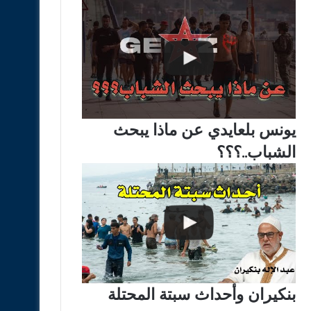
يونس بلعايدي عن ماذا يبحث
الشباب..؟؟؟
بنكيران وأحداث سبتة المحتلة