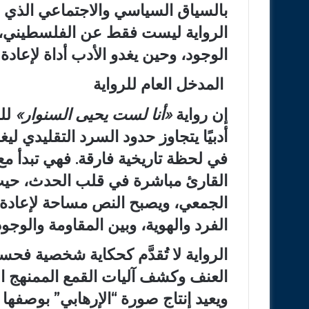
بالسياق السياسي والاجتماعي الذي أنت
الرواية ليست فقط عن الفلسطيني، ب
الوجود، وحين يغدو الأدب أداة لإعادة
المدخل العام للرواية
إن رواية
«
أنا لست يحيى السنوار
»
للك
أدبيًا يتجاوز حدود السرد التقليدي ل
في لحظة تاريخية فارقة. فهي تبدأ م
القارئ مباشرة في قلب الحدث، حيث 
الجمعي، ويصبح النص مساحة لإعادة ص
الفرد والهوية، وبين المقاومة والوجود 
الرواية لا تُقدَّم كحكاية شخصية فحس
العنف وكشف آليات القمع الممنهج ال
ويعيد إنتاج صورة “الإرهابي” بوصفها نتا