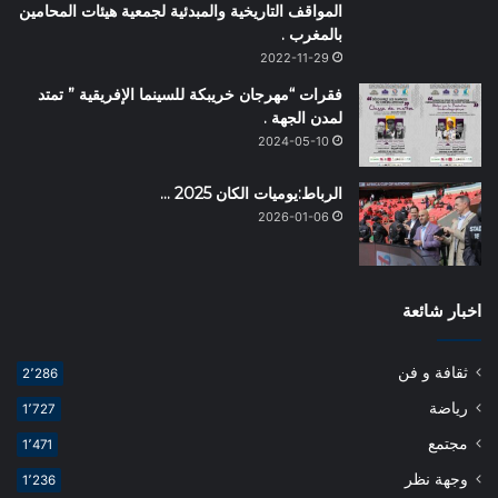
المواقف التاريخية والمبدئية لجمعية هيئات المحامين
بالمغرب .
2022-11-29
فقرات “مهرجان خريبكة للسينما الإفريقية ” تمتد
لمدن الجهة .
2024-05-10
الرباط:يوميات الكان 2025 …
2026-01-06
اخبار شائعة
ثقافة و فن
2٬286
رياضة
1٬727
مجتمع
1٬471
وجهة نظر
1٬236