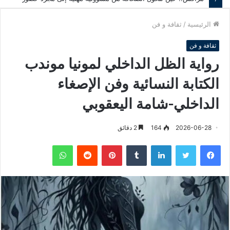
الرئيسية
/
ثقافة و فن
ثقافة و فن
رواية الظل الداخلي لمونيا موندب
الكتابة النسائية وفن الإصغاء
الداخلي-شامة اليعقوبي
2026-06-28
164
2 دقائق
فيسبوك
تويتر
لينكدإن
‏Tumblr
بينتيريست
‏Reddit
واتساب