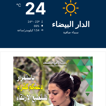
24
℃
الدار البيضاء
24º - 23º
69%
1.54 كيلومتر/ساعة
سماء صافية