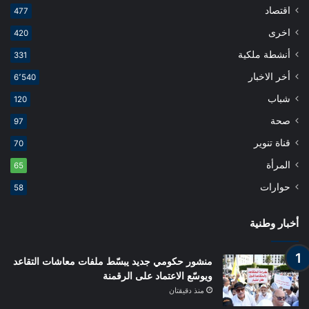
اقتصاد
477
اخرى
420
أنشطة ملكية
331
أخر الاخبار
6٬540
شباب
120
صحة
97
قناة تنوير
70
المرأة
65
حوارات
58
أخبار وطنية
منشور حكومي جديد يبسّط ملفات معاشات التقاعد
ويوسّع الاعتماد على الرقمنة
منذ دقيقتان