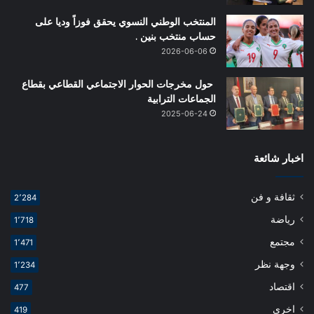
المنتخب الوطني النسوي يحقق فوزاً وديا على
حساب منتخب بنين .
2026-06-06
حول مخرجات الحوار الاجتماعي القطاعي بقطاع
الجماعات الترابية
2025-06-24
اخبار شائعة
ثقافة و فن
2٬284
رياضة
1٬718
مجتمع
1٬471
وجهة نظر
1٬234
اقتصاد
477
اخرى
419