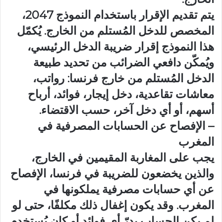
يتم تقديم الإقرار باستخدام النموذج 2047،
المخصص للدخل المُستلم من الخارج. يُكمّل
هذا النموذج إقرار ضريبة الدخل الرئيسي،
ويُمكّن دافعي الضرائب من تحديد طبيعة
الدخل المُستلم من خارج فرنسا: رواتب،
معاشات تقاعدية، دخل إيجار، فوائد، أرباح
أسهم، أو أي دخل آخر، حسب الاقتضاء.
– الإفصاح عن الحسابات المصرفية في
المغرب
يجب على المغاربة المقيمين في الخارج،
والذين يخضعون للضريبة في فرنسا، الإفصاح
عن أي حسابات مصرفية يملكونها في
المغرب. وقد يكون إغفال ذلك مكلفًا، حتى لو
لم يكن الحساب يدرّ أي فوائد أو كان يُستخدم