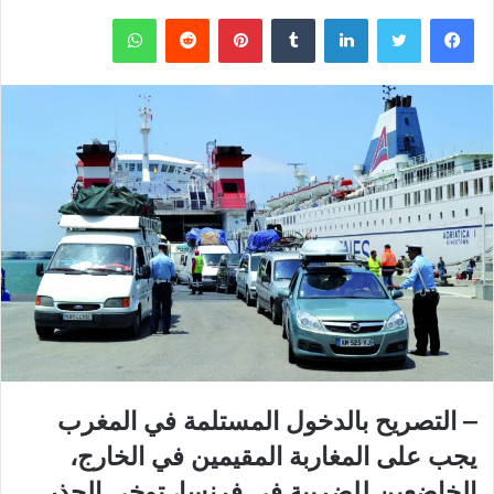
فيسبوك
تويتر
لينكدإن
‏Tumblr
بينتيريست
‏Reddit
واتساب
– التصريح بالدخول المستلمة في المغرب
يجب على المغاربة المقيمين في الخارج،
الخاضعين للضريبة في فرنسا، توخي الحذر