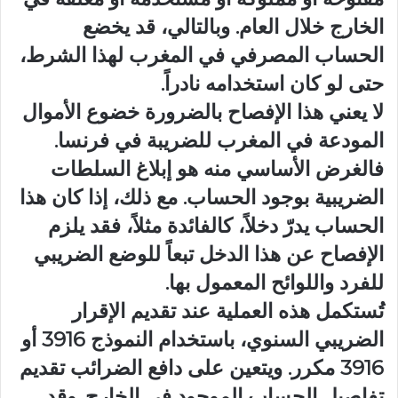
الخارج خلال العام. وبالتالي، قد يخضع
الحساب المصرفي في المغرب لهذا الشرط،
حتى لو كان استخدامه نادراً.
لا يعني هذا الإفصاح بالضرورة خضوع الأموال
المودعة في المغرب للضريبة في فرنسا.
فالغرض الأساسي منه هو إبلاغ السلطات
الضريبية بوجود الحساب. مع ذلك، إذا كان هذا
الحساب يدرّ دخلاً، كالفائدة مثلاً، فقد يلزم
الإفصاح عن هذا الدخل تبعاً للوضع الضريبي
للفرد واللوائح المعمول بها.
تُستكمل هذه العملية عند تقديم الإقرار
الضريبي السنوي، باستخدام النموذج 3916 أو
3916 مكرر. ويتعين على دافع الضرائب تقديم
تفاصيل الحساب الموجود في الخارج. وقد