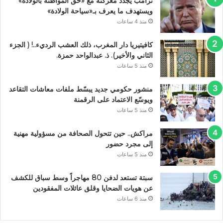
ترامب يجدد معركته مع «حق المواطنة بالولادة»
ويستهدف ما يعرف بـ«سياحة الولادة»
منذ 4 ساعات
كافيتيريا دار المغرب، ذلك العشب الرديء..! ( الجزء
الثاني والأخير). ذ. عبدالواحد حمزة.
منذ 5 ساعات
منشور حكومي جديد يبسّط ملفات معاشات التقاعد
ويوسّع الاعتماد على الرقمنة
منذ 5 ساعات
مراكش.. حين تتحول الصحافة من مسؤولية مهنية
إلى مجرد حضور
منذ 5 ساعات
سبتة تستعد لدفن 80 مهاجراً وسط سباق للكشف
عن هويات الضحايا وقلق عائلات المفقودين
منذ 6 ساعات