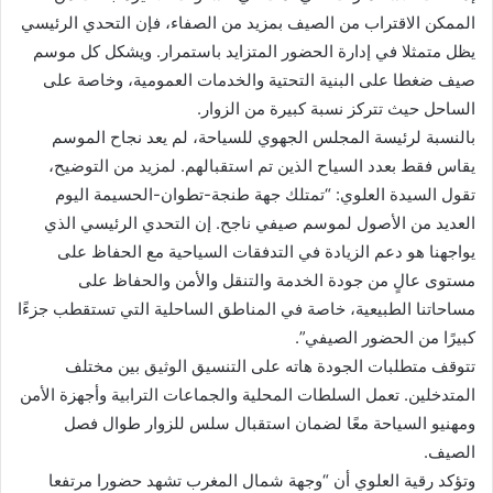
الممكن الاقتراب من الصيف بمزيد من الصفاء، فإن التحدي الرئيسي
يظل متمثلا في إدارة الحضور المتزايد باستمرار. ويشكل كل موسم
صيف ضغطا على البنية التحتية والخدمات العمومية، وخاصة على
الساحل حيث تتركز نسبة كبيرة من الزوار.
بالنسبة لرئيسة المجلس الجهوي للسياحة، لم يعد نجاح الموسم
يقاس فقط بعدد السياح الذين تم استقبالهم. لمزيد من التوضيح،
تقول السيدة العلوي: “تمتلك جهة طنجة-تطوان-الحسيمة اليوم
العديد من الأصول لموسم صيفي ناجح. إن التحدي الرئيسي الذي
يواجهنا هو دعم الزيادة في التدفقات السياحية مع الحفاظ على
مستوى عالٍ من جودة الخدمة والتنقل والأمن والحفاظ على
مساحاتنا الطبيعية، خاصة في المناطق الساحلية التي تستقطب جزءًا
كبيرًا من الحضور الصيفي”.
تتوقف متطلبات الجودة هاته على التنسيق الوثيق بين مختلف
المتدخلين. تعمل السلطات المحلية والجماعات الترابية وأجهزة الأمن
ومهنيو السياحة معًا لضمان استقبال سلس للزوار طوال فصل
الصيف.
وتؤكد رقية العلوي أن “وجهة شمال المغرب تشهد حضورا مرتفعا