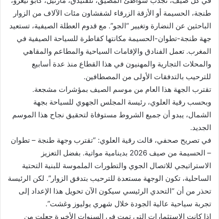
في كل صيف، تجذب شواطئ المضيق، تلفنيدق، مارتيل، كابو نيغرو،
طنجة، الحسيمة أو الأزقة الزرقاء لشفشاون مئات الآلاف من الزوار
الباحثين عن النضارة وتغيير “الجو”. مع قدوم العطلة الصيفية، تستعيد
جهة طنجة-تطوان-الحسيمة مكانتها كقاطرة للسياحة الصيفية في
المغرب. تعمل الفنادق والإقامات السياحية والمطاعم والمقاهي
والمحلات التجارية والمهنيون في هذا القطاع منذ عدة أسابيع
للترحيب بالتدفقات الأولى من المصطافين.
تقترب الجهة هذا العام من موسم الصيف بمؤشرات مشجعة.
وبحسب رقية العلوي، رئيسة المجلس الجهوي للسياحة بجهة
الشمال، يبدو أن جميع الشروط مستوفاة لتحقيق نجاح هذا الموسم
الجديد.
في تصريح صحفي، قالت رقية العلوي: “تقترب وجهة طنجة – تطوان
– الحسيمة من صيف 2026 بدينامية مواتية. بفضل التعزيز
الاستراتيجي للاتصال الجوي والتطورات الملموسة للبنية التحتية
الساحلية، تكون الوجهة مستعدة للترحيب بتدفق الزوار”. لكن الرئيسة
تحذر من أن “التحدي الرئيسي سيكون الآن تحويل هذا الإعداد إلى
تجربة سياحية عالية الجودة خلال شهري يوليوز وغشت”.
إذا كانت الاستثمارات التي تمت في السنوات الأخيرة جعلت من