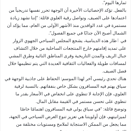
ثمارها اليوم”.
بالفعل. تؤكد الإحصائيات الأخيرة أن الوجهة تحرر نفسها تدريجياً من
اعتمادها على الصيف. وتواصل رقية العلوي قائلة: “إننا نشهد زيادة
مستمرة في عدد الوافدين منذ الأشهر الأولى من العام، مما يؤكد أن
الشمال أصبح الآن جذابًا في جميع الفصول”.
في ٱطار هذه الدينامية، يشجع المجلس السياحي الجهوي الزوار
على تمديد إقامتهم خارج المنتجعات الساحلية من خلال اكتشاف
جبال الريف والمدن التاريخية وقرى المناطق النائية وطرق المشي
لمسافات طويلة والفعاليات الثقافية العديدة التي يتم تنظيمها خلال
فصل الصيف.
هناك تحدي رئيسي آخر لهذا الموسم: الحفاظ على جاذبية الوجهة في
سياق يهتم فيه المسافرون بشكل خاص بنفقاتهم. بالنسبة لرقية
العلوي، فإن الإجابة لا تنطوي على انخفاض في الأسعار بقدر ما
تنطوي على تحسن مستمر في القيمة مقابل المال.
وتوضح قائلة: “في سياق يولي فيه المسافرون اهتمامًا خاصًا
لميزانيتهم، فإن أولويتنا هي تعزيز تنوع العرض السياحي في الجهة،
مما يجعل من الممكن الاستجابة لملامح ومستويات مختلفة من