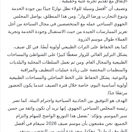
الإنفاق مع تقديم تجربة غنية وحقيقية”.
وتضيف أن “أفضل وسيلة للولاء تظل توازنًا جيدًا بين جودة الخدمة
وتنوع التجارب ورضا الزوار”. ومن هذا المنطلق، يواصل المجلس
الجهوي السياحي عمله مع المتخصصين في مجال السياحة من أجل
تعزيز الممارسات الجيدة من حيث الاستقبال وجودة الخدمة وتجربة
العملاء طوال موسم الذروة.
كما يعد الحفاظ على التراث الطبيعي أولوية أيضًا. في كل صيف،
يشكل التركيز العالي للزوار ضغطًا كبيرًا على الشواطئ والمساحات
الطبيعية والمجال العام. ومن ثم تعمل السلطات المحلية والبلديات
والمنظمات المختصة على زيادة عمليات التنظيف والمراقبة
والتوعية. يشكل الحفاظ على الخط الساحلي والمساحات الطبيعية
أولوية أساسية اليوم، خاصة خلال فترة الصيف عندما يكون الحضور
مرتفعًا جدًا.
الهدف هو التوفيق بين الجاذبية السياحية واحترام البيئة، كما تصر
رئيسة المجلس السياحي الجهوي. إنها تريد أن تكون واثقة من حسن
سير الموسم. وتؤكد: “بفضل هذا التوزيع الواضح للمهام والتزام
الجميع، نحن مقتنعون بأن موسم صيف 2026 سيقام في أفضل
الظروف لزوارنا”. وهكذا، وبعد عدة أشهر من التحضير، يستعد