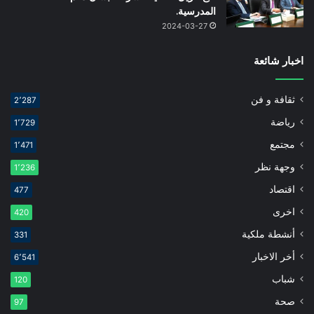
المدرسية.
2024-03-27
اخبار شائعة
ثقافة و فن
2٬287
رياضة
1٬729
مجتمع
1٬471
وجهة نظر
1٬236
اقتصاد
477
اخرى
420
أنشطة ملكية
331
أخر الاخبار
6٬541
شباب
120
صحة
97