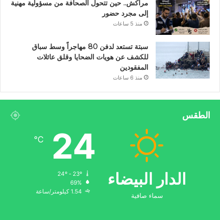
مراكش.. حين تتحول الصحافة من مسؤولية مهنية
إلى مجرد حضور
منذ 5 ساعات
سبتة تستعد لدفن 80 مهاجراً وسط سباق
للكشف عن هويات الضحايا وقلق عائلات
المفقودين
منذ 6 ساعات
الطقس
24
℃
الدار البيضاء
24º - 23º
69%
1.54 كيلومتر/ساعة
سماء صافية