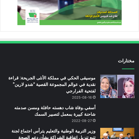
مختارات
ﻣﻮﺳﻴﻘﻰ ﺍﻟﺤﻜﻲ ﻓﻲ ﻣﻤﻠﻜﺔ ﺍﻷﻧﺜﻰ ﺍﻟﺠﺮﻳﺤﺔ: ﻗﺮﺍﺀﺓ
ﻧﻘﺪﻳﺔ ﻓﻲ ﻋﻮﺍﻟﻢ ﺍﻟﻤﺠﻤﻮﻋﺔ ﺍﻟﻘﺼﻴﺔ “شدو لارين”
لفتحية ﺍﻟﻔﺮﺍﺭﺟﻲ
2025-08-16
أسفي..وفاة شاب دهسته حافلة ومسن صدمته
شاحنة كبيرة بمعمل لتصبير السمك
2022-08-27
وزير التربية الوطنية والتعليم يترأس اجتماع لجنة
تتبع تنزيل اتفاقية الشراكة بشأن دعم الصحة