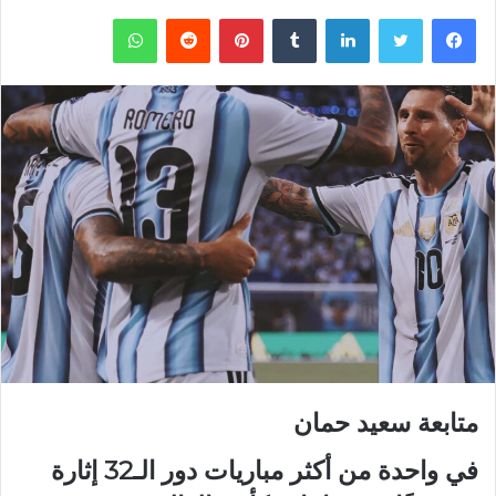
فيسبوك
تويتر
لينكدإن
‏Tumblr
بينتيريست
‏Reddit
واتساب
متابعة سعيد حمان
في واحدة من أكثر مباريات دور الـ32 إثارة