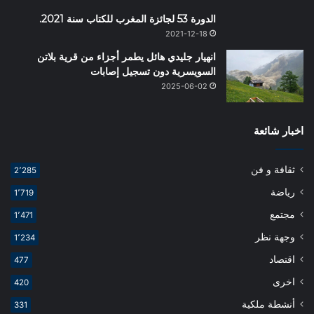
الدورة 53 لجائزة المغرب للكتاب سنة 2021.
2021-12-18
انهيار جليدي هائل يطمر أجزاء من قرية بلاتن
السويسرية دون تسجيل إصابات
2025-06-02
اخبار شائعة
ثقافة و فن
2٬285
رياضة
1٬719
مجتمع
1٬471
وجهة نظر
1٬234
اقتصاد
477
اخرى
420
أنشطة ملكية
331