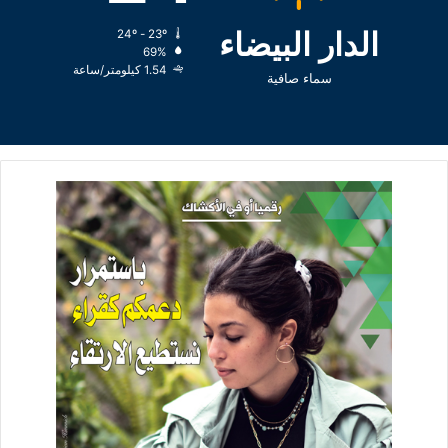
الدار البيضاء
24º - 23º
69%
1.54 كيلومتر/ساعة
سماء صافية