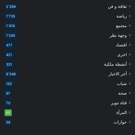
ثقافة و فن
2٬294
رياضة
1٬735
مجتمع
1٬474
وجهة نظر
1٬240
اقتصاد
477
اخرى
421
أنشطة ملكية
331
أخر الاخبار
6٬549
شباب
120
صحة
97
قناة تنوير
70
المرأة
65
حوارات
59