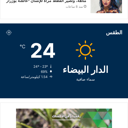
متاهة، وتصير القطط مرآة للإنسان -عائشة بوزرار
منذ 8 ساعات
الطقس
24
℃
الدار البيضاء
24º - 23º
69%
1.54 كيلومتر/ساعة
سماء صافية