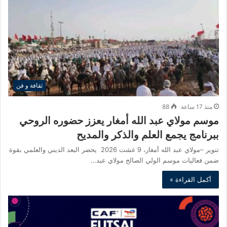
ثقافة و فن
منذ 17 ساعة
88
موسم مولاي عبد الله أمغار يعزز حضوره الروحي
ببرنامج يجمع العلم والذكر والمديح
تنوير –مولاي عبد الله أمغار، 9 غشت 2026 يحضر البعد الديني والعلمي بقوة
ضمن فعاليات موسم الولي الصالح مولاي عبد…
أكمل القراءة »