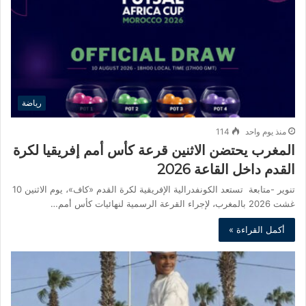
رياضة
منذ يوم واحد
114
المغرب يحتضن الاثنين قرعة كأس أمم إفريقيا لكرة
القدم داخل القاعة 2026
تنوير -متابعة تستعد الكونفدرالية الإفريقية لكرة القدم «كاف»، يوم الاثنين 10
غشت 2026 بالمغرب، لإجراء القرعة الرسمية لنهائيات كأس أمم…
أكمل القراءة »