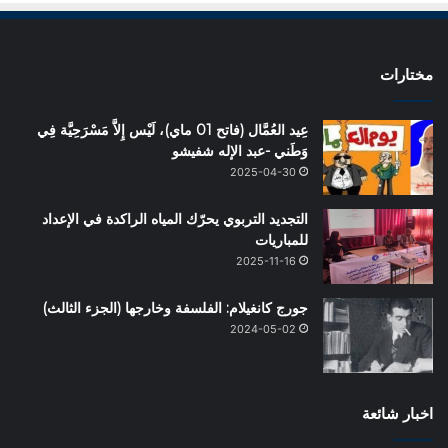
مختارات
عِيد العُمَّال (فاتح 01 ماي)، لَيْس إِلاَّ مَسْرَحِيَّة فِي
وَطَني -عبد الإله شفيشو
2025-04-30
التجديد التربوي يحرّك المياه الراكدة في الإعداد
للمباريات
2025-11-16
جورج كانغيلام: الفلسفة وخارجها (الجزء الثالث)
2024-05-02
اخبار شائعة