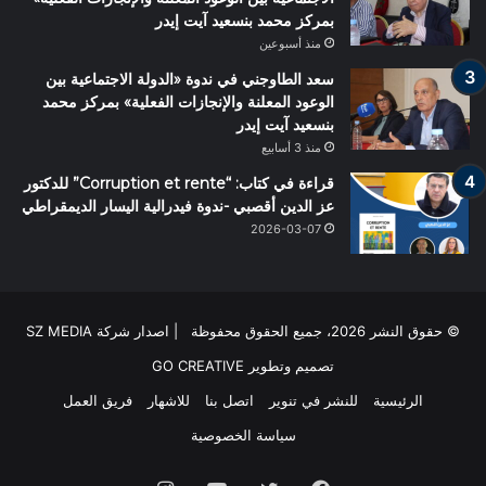
بمركز محمد بنسعيد آيت إيدر
منذ أسبوعين
سعد الطاوجني في ندوة «الدولة الاجتماعية بين
الوعود المعلنة والإنجازات الفعلية» بمركز محمد
بنسعيد آيت إيدر
منذ 3 أسابيع
قراءة في كتاب: “Corruption et rente” للدكتور
عز الدين أقصبي -ندوة فيدرالية اليسار الديمقراطي
2026-03-07
© حقوق النشر 2026، جميع الحقوق محفوظة | اصدار شركة SZ MEDIA
تصميم وتطوير
GO CREATIVE
الرئيسية
للنشر في تنوير
اتصل بنا
للاشهار
فريق العمل
سياسة الخصوصية