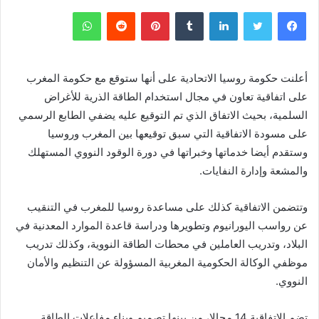
فيسبوك
تويتر
لينكدإن
‏Tumblr
بينتيريست
‏Reddit
واتساب
أعلنت حكومة روسيا الاتحادية على أنها ستوقع مع حكومة المغرب
على اتفاقية تعاون في مجال استخدام الطاقة الذرية للأغراض
السلمية، بحيث الاتفاق الذي تم التوقيع عليه يضفي الطابع الرسمي
على مسودة الاتفاقية التي سبق توقيعها بين المغرب وروسيا
وستقدم أيضا خدماتها وخبراتها في دورة الوقود النووي المستهلك
والمشعة وإدارة النفايات.
وتتضمن الاتفاقية كذلك على مساعدة روسيا للمغرب في التنقيب
عن رواسب اليورانيوم وتطويرها ودراسة قاعدة الموارد المعدنية في
البلاد، وتدريب العاملين في محطات الطاقة النووية، وكذلك تدريب
موظفي الوكالة الحكومية المغربية المسؤولة عن التنظيم والأمان
النووي.
تضم الاتفاقية 14 مجالا، من بينها تصميم وبناء مفاعلات الطاقة