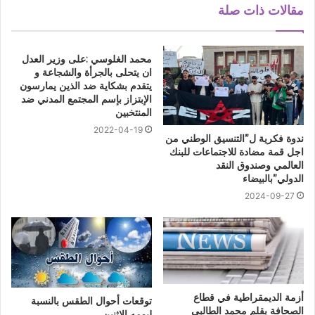
مقالات ذات صلة
محمد الغلوسي :على وزير العدل
ان يتحلى بالجرأة والشجاعة و
يتقدم بشكاية ضد الذين يمارسون
الإبتزاز بإسم المجتمع المدني ضد
المنتخبين
2022-04-19
ندوة فكرية ل”التنسيق الوطني من
اجل قمة مضادة للاجتماعات للبنك
العالمي وصندوق النقد
الدولي”بالبيضاء
2024-09-27
أزمة الديمقراطية في قطاع
توقعات أحوال الطقس بالنسبة
الصحافة ‎بقلم محمد الطالبي
ليومه الإثنين.