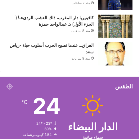
منذ 7 ساعات
كافيتيريا دار المغرب، ذلك العشب الرديء..! (
الجزء الأول) ذ. عبدالواحد حمزة
منذ 8 ساعات
العراق… عندما تصبح الحرب أسلوب حياة -رياض
سعد
منذ 9 ساعات
الطقس
24
℃
الدار البيضاء
24º - 23º
69%
1.54 كيلومتر/ساعة
سماء صافية