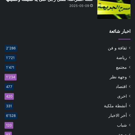
2025-05-09
اخبار شائعة
ثقافة و فن
2٬286
رياضة
1٬721
مجتمع
1٬471
وجهة نظر
1٬234
اقتصاد
477
اخرى
420
أنشطة ملكية
331
أخر الاخبار
6٬528
شباب
120
صحة
97