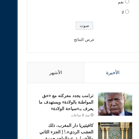
نعم
لا
عرض النتائج
الأخيرة
الأشهر
ترامب يجدد معركته مع «حق
المواطنة بالولادة» ويستهدف ما
يعرف بـ«سياحة الولادة»
منذ 8 ساعات
كافيتيريا دار المغرب، ذلك
العشب الرديء..! ( الجزء الثاني
والأخير). ذ. عبدالواحد حمزة.