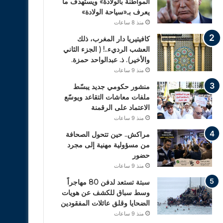
المواطنة بالولادة» ويستهدف ما
يعرف بـ«سياحة الولادة»
منذ 8 ساعات
كافيتيريا دار المغرب، ذلك
العشب الرديء..! ( الجزء الثاني
والأخير). ذ. عبدالواحد حمزة.
منذ 9 ساعات
منشور حكومي جديد يبسّط
ملفات معاشات التقاعد ويوسّع
الاعتماد على الرقمنة
منذ 9 ساعات
مراكش.. حين تتحول الصحافة
من مسؤولية مهنية إلى مجرد
حضور
منذ 9 ساعات
سبتة تستعد لدفن 80 مهاجراً
وسط سباق للكشف عن هويات
الضحايا وقلق عائلات المفقودين
منذ 9 ساعات