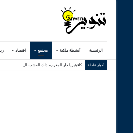
الرئيسية
أنشطة ملكية
مجتمع
اقتصاد
ري
كافيتيريا دار المغرب، ذلك العشب الرديء..! ( الجزء ا
أخبار عاجلة