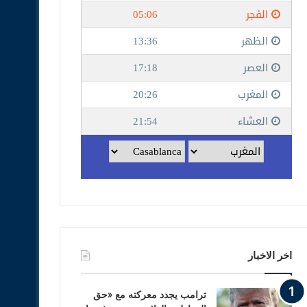
اخر الاخبار
ترامب يجدد معركته مع «حق