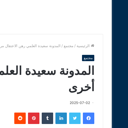
الرئيسية
/
مجتمع
/
المدونة سعيدة العلمي رهن الاعتقال مر
مجتمع
المدونة سعيدة العلم
أخرى
2025-07-02
فيسبوك
تويتر
لينكدإن
‏Tumblr
بينتيريست
‏Reddit