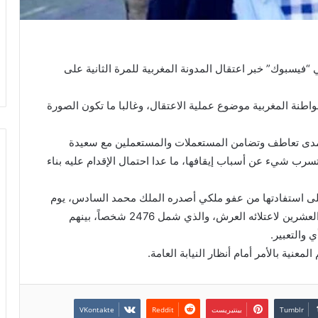
فيسبوك” خبر اعتقال المدونة المغربية للمرة الثانية على
اطنة المغربية موضوع عملية الاعتقال، وغالبا ما تكون الصورة
 مدى تعاطف وتضامن المستعملات والمستعملين مع سعيدة
سرب شيء عن أسباب إيقافها، ما عدا احتمال الإقدام عليه بناء
على استفادتها من عفو ملكي أصدره الملك محمد السادس، يوم
الإثنين 29 يوليوز الماضي، بمناسبة الذكرى الخامسة والعشرين لاعتلائه العرش، والذي شمل 2476 شخصاً، بينهم
 والتعبير.
معنية بالأمر أمام أنظار النيابة العامة.
بينتيريست