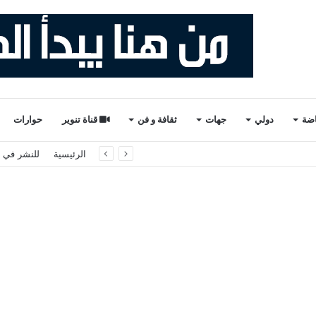
اضة
دولي
جهات
ثقافة و فن
قناة تنوير
حوارات
لثاني والأخير). ذ. عبدالواحد حمزة.
الرئيسية
للنشر في ت