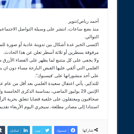
أحمد رباص/تنوير
منذ بضع ساعات، انتشر على وسيلة التواصل الاجتماعي “
التوالي.
اكتسى الخبر عدة أشكال بين تدوينة عادية أو صورة للمو
مرفوقة بسطرين أو ثلاثة أسطر تعلن عن هذا الحادث.
ولا يخفى على كل متتبع لما يظهر على الفضاء الأزرق
العلمي التي ألقي عليها القبض البارحة مساء دون ان يت
على أحد منشوراتها على ‘فيسبوك”.
للتذكير، يأتي اعتقال سعيدة العلمي بعد أقل من عام 
صحافيون ومعتقلون على خلفية قضايا تتعلق بحرية الرأي
استنادا إلى مصادر مطلعة، سيجري اليوم الأربعاء تقديم ال
شاركها
فيسبوك
تويتر
لينكدإن