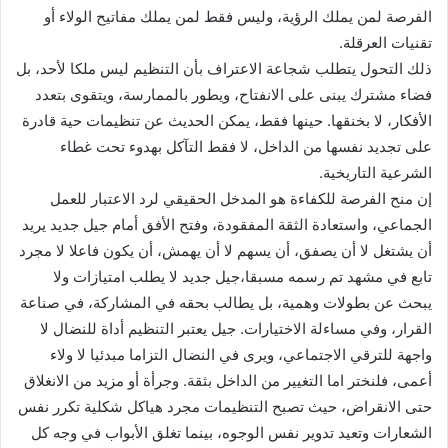
الفرصة لمن يملك الرؤية، وليس فقط لمن يملك مفاتيح الولاء أو
تقنيات العرقلة.
ذلك التحول يتطلب شجاعة الاعتراف بأن التنظيم ليس ملكا لأحد، بل
فضاء مشترك يبنى على الانفتاح، ويطور بالممارسة، ويتقوى بتعدد
الأفكار، لا بخنقها. حينها فقط، يمكن الحديث عن تنظيمات حية قادرة
على تجديد نفسها من الداخل، لا فقط التآكل بهدوء تحت غطاء
الشرعية التاريخية.
إن منح الفرصة للكفاءة هو المدخل الحقيقي لرد الاعتبار للعمل
الجماعي، واستعادة الثقة المفقودة، وفتح الأفق أمام جيل جديد يريد
أن يشتغل لا أن يصفق، أن يسهم لا أن يهمش، أن يكون فاعلا لا مجرد
تابع في مشهد تم رسمه مسبقا،جيل جديد لا يطلب امتيازات ولا
يبحث عن بطولات وهمية، بل يطالب بحقه في المشاركة، في صناعة
القرار، وفي مساءلة الاختيارات. جيل يعتبر التنظيم أداة للنضال لا
واجهة للترقي الاجتماعي، ويرى في النضال التزاما مبدئيا لا ولاء
أعمى، فلنختر اما التغيير من الداخل بثقة. وجرأة أو مزيد من الانغلاق
حتى الانقراض، حيث تصبح التنظيمات مجرد هياكل شكلية تكرر نفس
الشعارات وتعيد تدوير نفس الوجوه، بينما تغلق الأبواب في وجه كل