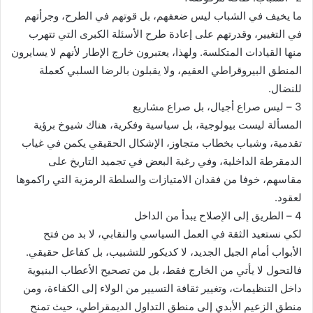
ما يخيف في الشباب ليس ضعفهم، بل قوتهم في الطرح، وجرأتهم
في التغيير، وقدرتهم على إعادة طرح الأسئلة الكبرى التي تتهرب
منها القيادات المتكلسة. ولهذا، يعتبرون خارج الإطار لأنهم لا يسايرون
المنطق البيروقراطي العقيم، ولا يقبلون بالرضا السلبي كعملة
للنضال.
3 – ليس صراع أجيال، بل صراع مشاريع
المسألة ليست بيولوجية، بل سياسية وفكرية، هناك شيوخ برؤية
تقدمية، وشباب بخطاب متجاوز، الإشكال الحقيقي يكمن في غياب
الدمقرطة الداخلية، وفي رغبة البعض في تجميد التاريخ على
مقاسهم، خوفا من فقدان الامتيازات والسلطة الرمزية التي راكموها
لعقود.
4 – الطريق إلى الإصلاح يبدأ من الداخل
لكي نستعيد الثقة في العمل السياسي والنقابي، لا بد من فتح
الأبواب أمام الجيل الجديد، لا كديكور للتشبيب، بل كفاعل حقيقي.
فالتحول لا يأتي من الخارج فقط، بل من تصحيح الأعطاب البنيوية
داخل التنظيمات، وتغيير ثقافة التسيير من الولاء إلى الكفاءة، ومن
منطق الزعيم الأبدي إلى منطق التداول الديمقراطي، حيث تمنح