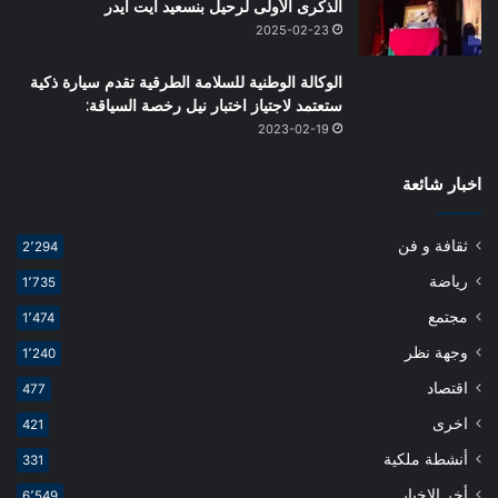
الذكرى الأولى لرحيل بنسعيد ايت ايدر
2025-02-23
الوكالة الوطنية للسلامة الطرقية تقدم سيارة ذكية
ستعتمد لاجتياز اختبار نيل رخصة السياقة:
2023-02-19
اخبار شائعة
ثقافة و فن
2٬294
رياضة
1٬735
مجتمع
1٬474
وجهة نظر
1٬240
اقتصاد
477
اخرى
421
أنشطة ملكية
331
أخر الاخبار
6٬549