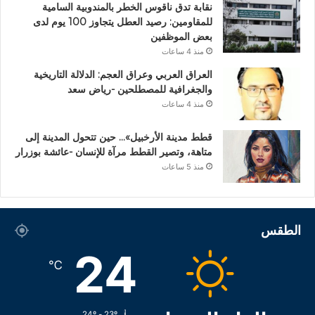
نقابة تدق ناقوس الخطر بالمندوبية السامية
للمقاومين: رصيد العطل يتجاوز 100 يوم لدى
بعض الموظفين
منذ 4 ساعات
العراق العربي وعراق العجم: الدلالة التاريخية
والجغرافية للمصطلحين -رياض سعد
منذ 4 ساعات
قطط مدينة الأرخبيل»… حين تتحول المدينة إلى
متاهة، وتصير القطط مرآة للإنسان -عائشة بوزرار
منذ 5 ساعات
الطقس
24
℃
24º - 23º