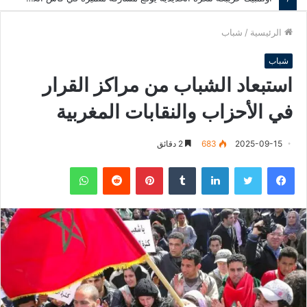
الرئيسية
/
شباب
شباب
استبعاد الشباب من مراكز القرار
في الأحزاب والنقابات المغربية
2025-09-15
683
2 دقائق
فيسبوك
تويتر
لينكدإن
‏Tumblr
بينتيريست
‏Reddit
واتساب