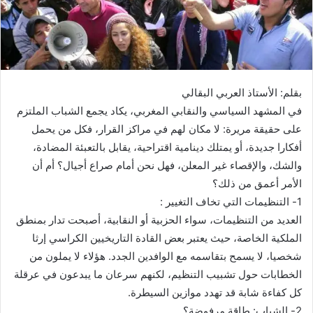
بقلم: الأستاذ العربي البقالي
في المشهد السياسي والنقابي المغربي، يكاد يجمع الشباب الملتزم
على حقيقة مريرة: لا مكان لهم في مراكز القرار، فكل من يحمل
أفكارا جديدة، أو يمتلك دينامية اقتراحية، يقابل بالتعبئة المضادة،
والشك، والإقصاء غير المعلن، فهل نحن أمام صراع أجيال؟ أم أن
الأمر أعمق من ذلك؟
1- التنظيمات التي تخاف التغيير :
العديد من التنظيمات، سواء الحزبية أو النقابية، أصبحت تدار بمنطق
الملكية الخاصة، حيث يعتبر بعض القادة التاريخيين الكراسي إرثا
شخصيا، لا يسمح بتقاسمه مع الوافدين الجدد. هؤلاء لا يملون من
الخطابات حول تشبيب التنظيم، لكنهم سرعان ما يبدعون في عرقلة
كل كفاءة شابة قد تهدد موازين السيطرة.
2- الشباب: طاقة مرفوضة؟