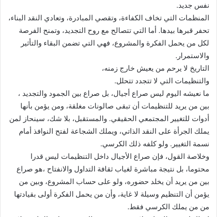
نفس جديد.
المنظمات التي تخاف الكفاءة، وتقصي المبادرة، وتعادي النقد البناء،
تحفر قبرها بيدها. أما التي تتصالح مع روح التجديد، وتمنح الفرصة
لكل من يحمل الفكرة والمشروع، فهي التي تضمن البقاء والتأثير
والاستمرار.
التاريخ لا يرحم من يعيش خارج زمنه،
والتنظيمات التي لا تتجدد تتحلل.
ما نعيشه اليوم ليس صراع أجيال، بل صراع بين الجمود والتجديد ،
بين من يريد للتنظيمات أن تبقى صالونات مغلقة، ومن يؤمن بأنها
أدوات للتغيير المجتمعي الحقيقي. والمستقبل، بلا شك، سينحاز لمن
يملك الجرأة على النقد الذاتي، ويملك الشجاعة لفتح النوافذ أمام
نسمة التغيير. ولو كلفه ذلك الكرسي.
وخلاصة القول، فإن صراع الأجيال داخل التنظيمات ليس قدرا
محتوما، بل نتيجة مباشرة لغياب ثقافة التداول والانفتاح ،هو صراع
بين من يريد أن يخلد حضوره، ولو على حساب المشروع، وبين من
يؤمن أن التنظيم وسيلة لا غاية، وأن من يحمل الفكرة أولى بقيادتها
من من يملك الكرسي فقط.