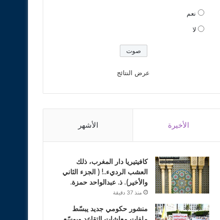
نعم
لا
عرض النتائج
الأخيرة
الأشهر
كافيتيريا دار المغرب، ذلك
العشب الرديء..! ( الجزء الثاني
والأخير). ذ. عبدالواحد حمزة.
منذ 37 دقيقة
منشور حكومي جديد يبسّط
ملفات معاشات التقاعد ويوسّع