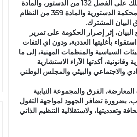
يستند نواب المعارضة في مبادرتهم تلك على الفصل 132 من الدستور، والمادة
23 من القانون التنظيمي المتعلق بالمحكمة الدستورية والمادة 359 من النظام
البيان المشترك.
 البيان، إثر إصرار الحكومة على تمرير
تقواء بأغليتها العددية، ودون اي التفات
ئات السياسية والمنظمات المهنية، إلى ما
قانونية، أكدتها الآراء الاستشارية
ي والاجتماعي والبيئي والمجلس الوطني
المعارضة، الفرق والمجموعة النيابية
ب، بضرورة تضافر الجهود لمواجهة التغول
فة وتعدديتها، ولاستقلالية التنظيم الذاتي