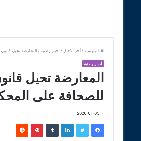
الرئيسية
/
أخر الاخبار
/
أخبار وطنية
/
المعارضة تحيل قانون 
أخبار وطنية
المعارضة تحيل قان
للصحافة على المحكم
2026-01-05
فيسبوك
تويتر
لينكدإن
‏Tumblr
بينتيريست
‏Reddit