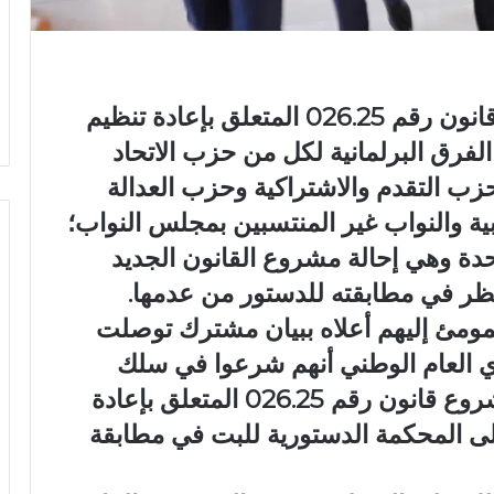
في إطار ردود الأفعال على مشروع قانون رقم 026.25 المتعلق بإعادة تنظيم
فرق البرلمانية لكل من حزب الاتحاد
زب التقدم والاشتراكية وحزب العدالة
ابية والنواب غير المنتسبين بمجلس النواب؛
دة وهي إحالة مشروع القانون الجديد
ظر في مطابقته للدستور من عدمها.
المومئ إليهم أعلاه ببيان مشترك توصلت
رأي العام الوطني أنهم شرعوا في سلك
المسطرة القانونية اللازمة لإحالة مشروع قانون رقم 026.25 المتعلق بإعادة
ى المحكمة الدستورية للبت في مطابقة