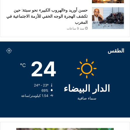
حسن أوريد و«الهروب الكبير» نحو سبتة: حين
تكشف الهجرة الوجه الخفي للأزمة الاجتماعية في
المغرب
منذ 9 ساعات
الطقس
24
℃
الدار البيضاء
24º - 23º
69%
1.54 كيلومتر/ساعة
سماء صافية