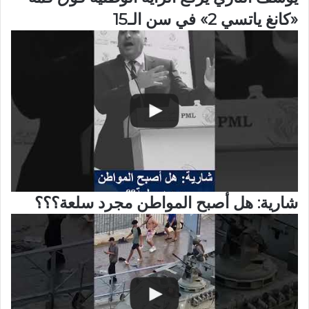
«كانغ ياتسي 2» في سن الـ15
شارية: هل أصبح المواطن مجرد سلعة؟؟؟