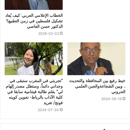
الخطاب الإعلامي العربي: كيف يُعاد
تشكيل فلسطين في زمن التطبيع؟
الدكتور حسن العاصي
2026-02-02
خيط رفيع بين المحافظة والتحديث
“تجربتي في المغرب ستبقى في
.. وبين الشجاعةوالجبن-العلمي
وجداني دائماً، وستظل مصدر إلهام
الحروني
لي” بقلم طالبة فيتنامية سابقا في
كلية الآداب بالرباط- نجوين كوينه
2024-06-16
فونج/ تغريد
2024-07-30