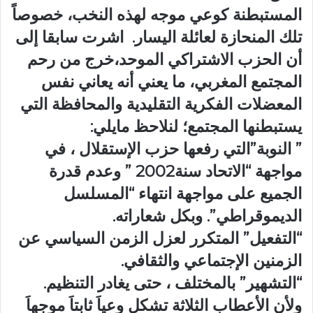
المستبطنة كوعي موجه لهذه النخب، خصوصاً
تلك المنحازة لعائلة اليسار. اشرت سابقا إلى
أن الحزب الاشتراكي الموحد،خرج من رحم
المجتمع المغربي، ما يعني أنه يعاني نفس
المعضلات الفكرية التقليدية والمحافظة التي
يستبطنها المجتمع؛ لنلاحظ مايلي:
” النوبة”التي رفعها حزب الإستقلال ، في
مواجهة “الاتحاد سنة2002 ” وعدم قدرة
الجميع على مواجهة انتهاء “المسلسل
الديموقراطي”. وبكل شعاراته.
“التفعيل” المتكرر لعزل الزمن السياسي عن
الزمنين الإجتماعي والثقافي.
“التشهير” بالمختلف ، حتى يغادر التنظيم.
ولأن الأعطاب الثلاثة تشكل وعياَ ثابتاَ موجهاَ