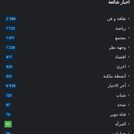
اخبار شائعة
ثقافة و فن
2٬286
رياضة
1٬725
مجتمع
1٬471
وجهة نظر
1٬236
اقتصاد
477
اخرى
420
أنشطة ملكية
331
أخر الاخبار
6٬535
شباب
120
صحة
97
قناة تنوير
70
المرأة
65
حوارات
58