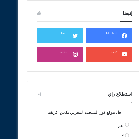
إتبعنا
انظم لنا
تابعنا
تابعنا
متابعنا
استطلاع راي
هل تتوقع فوز المنتخب المغربي بكاس افريقيا
نعم
لا