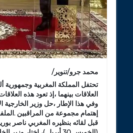
محمد جرو/تنوير/
العلاقات بينهما ،إذ تعود هذه العلاقات ل
وفي هذا الإطار ،حل وزير الخارجية ال
إهتمام مجموعة من المراقبين .الملفت
قبل لقائه بنظيره المغربي ناصر بوري
(الخميس 30 أبريل )، اختار وز