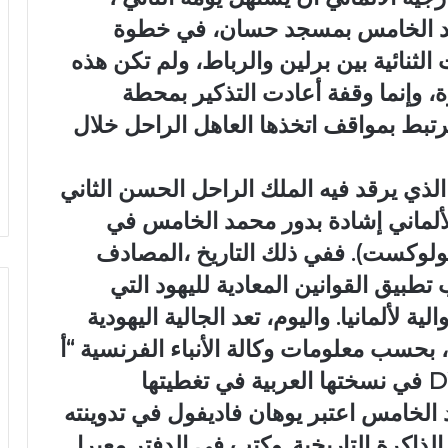
حمد الخامس بمسجد حسان، في خطوة
الثنائية بين برلين والرباط، ولم تكن هذه
، وإنما وقفة أعادت التذكير بمحطة
تبط بمواقف اتخذها العاهل الراحل خلال
لذي يرقد فيه الملك الراحل الحسن الثاني
 الألماني إشادة بدور محمد الخامس في
لهولوكست). ففي ذلك التاريخ ،المصادف
تطبيق القوانين المعادية لليهود التي
 لألمانيا. واليوم، تعد الجالية اليهودية
 بحسب معلومات وكالة الأنباء الفرنسية “أ
ف ب” ،تناولتها الصحيفة الألمانية DW في نسختها العربية في تغطيتها
 الخامس اعتبر يوهان فاديفول في تدوينته
لذاكرة التاريخية. وكتب في الدفتر معبرا