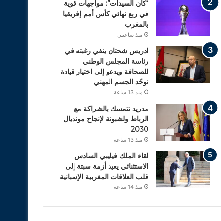
“كان السيدات”: مواجهات قوية
في ربع نهائي كأس أمم إفريقيا
بالمغرب
منذ ساعتين
ادريس شحتان ينفي رغبته في
رئاسة المجلس الوطني
للصحافة ويدعو إلى اختيار قيادة
توحّد الجسم المهني
منذ 13 ساعة
مدريد تتمسك بالشراكة مع
الرباط ولشبونة لإنجاح مونديال
2030
منذ 13 ساعة
لقاء الملك فيليبي السادس
الاستثنائي يعيد أزمة سبتة إلى
قلب العلاقات المغربية الإسبانية
منذ 14 ساعة