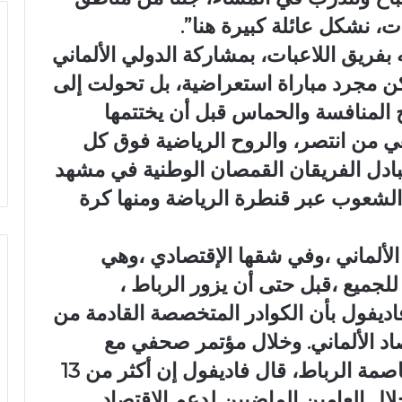
ت، نشكل عائلة كبيرة هنا”.
بفريق اللاعبات، بمشاركة الدولي الألماني
ن مجرد مباراة استعراضية، بل تحولت إلى
 المنافسة والحماس قبل أن يختتمها
 هي من انتصر، والروح الرياضية فوق كل
ية DWعربية ثم تبادل الفريقان القمصان الوطنية في مشهد
الشعوب عبر قنطرة الرياضة ومنها كرة
 الألماني ،وفي شقها الإقتصادي ،وهي
لجميع ،قبل حتى أن يزور الرباط ،
اديفول بأن الكوادر المتخصصة القادمة من
صاد الألماني. وخلال مؤتمر صحفي مع
نظيره المغربي ناصر بوريطة في العاصمة الرباط، قال فاديفول إن أكثر من 13
انيا خلال العامين الماضيين لدعم الاقتصاد