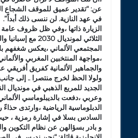
عن: “تقدير عميق للموقف الشجاع الذي 
في عهد النازية. لن ننسى ذلك أبداً”.
الزيارة ذاتها ،وفي ظل ظروف عامة ي
الثلاثي لمونديال 30
المجتمعي الألماني ،يعكس شغفهم با
،مواجهة المنتخبين المغربي والألمان
والجماهير الألمانية كفريق أفريقي عر
ولولا الحظ لخرج منتصرا .. إلى جان
وعربي ،دفعت بالديبلوماسي الألماني 
الدبلوماسية الرياضية ،وارتدى حذاءً
و بادر بسؤالهن عن نظام التكوين وا
الإنجليزية قائلة: “نحن ندرس في ال