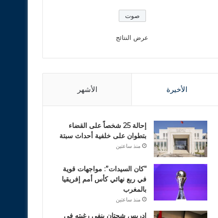
عرض النتائج
الأخيرة
الأشهر
إحالة 25 شخصاً على القضاء
بتطوان على خلفية أحداث سبتة
منذ ساعتين
“كان السيدات”: مواجهات قوية
في ربع نهائي كأس أمم إفريقيا
بالمغرب
منذ ساعتين
ادريس شحتان ينفي رغبته في