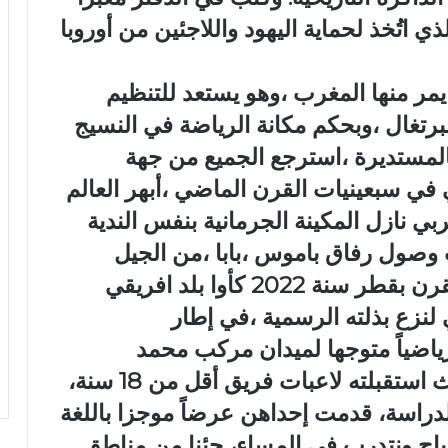
اتُخذ لحماية اليهود واللاجئين من أوروبا
مر منها المغرب ،وهو يستعد للتنظيم
20 مع إسبانيا والبرتغال ،وبحكم مكانة الرياضة في النسيج
لمستديرة ،استرجع الجميع من جهة
ي في سبعينيات القرن الماضي ،أبهر العالم
بي نازل المكينة الجرمانية بنفس الندية
ب وصول رفاق باموس ،بابا ،من الجيل
الجديد للمربع الذهبي في مونديال القرن بقطر سنة 2022 كأوا بلد افريقي
لنزع بذلته الرسمية ،في إطار
 رياضياً متوجها لميدان مركب محمد
السادس بسلا في إشارة رمزية ، حيث استقبلته لاعبات فريق أقل من 18 سنة،
لدراسة، قدمت إحداهن عرضاً موجزا باللغة
صباح ونتدرب في المساء، جئنا من مناطق