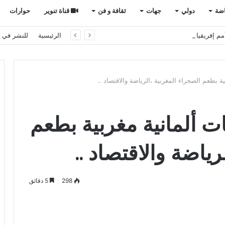
اضة
دولي
جهات
ثقافة و فن
قناة تنوير
حوارات
م إفريقيا بالمغرب
الرئيسية
للنشر في ت
ية بطعم الصحراء المغربية ،الرياضة والاقتصاد ..
ات ألمانية مغربية بطعم
رياضة والاقتصاد ..
298
5 دقائق