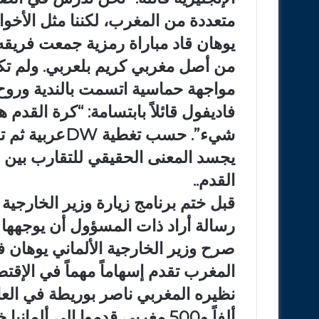
متعددة من المغرب، لكننا مثل الأخوا
يوهان قاد مباراة رمزية جمعت فريقه 
من أصل مغربي كريم بلعربي. ولم تك
مواجهة حماسية اتسمت بالندية وروح
فاديفول قائلاً بابتسامة: “كرة القدم
شيء”. حسب تغط
يجسد المعنى الحقيقي للتقارب بين 
القدم..
قبل ختم برنامج زيارة وزير الخارجية
رسالة أراد ذات المسؤول أن يوجهها ل
صرح وزير الخارجية الألماني يوهان ف
المغرب تقدم إسهاماً مهماً في الإقت
ألفاً و500 مغربي قدموا إلى ألم