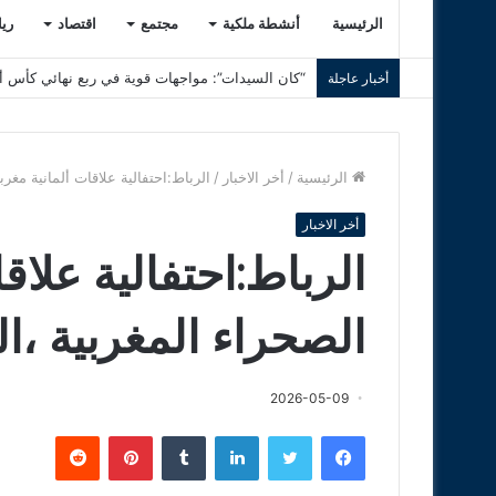
الرئيسية
أنشطة ملكية
مجتمع
اقتصاد
ري
“كان السيدات”: مواجهات قوية في ربع نهائي كأس أم
أخبار عاجلة
الرئيسية
/
أخر الاخبار
/
الرباط:احتفالية علاقات ألمانية مغرب
أخر الاخبار
الرباط:احتفالية علاق
الصحراء المغربية ،ال
2026-05-09
فيسبوك
تويتر
لينكدإن
‏Tumblr
بينتيريست
‏Reddit