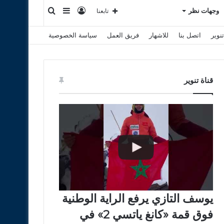
تسجيل
إضافة
بحث
وجهات نظر
تابعنا
نوير
اتصل بنا
للاشهار
فريق العمل
سياسة الخصوصية
الدخول
عمود
عن
جانبي
قناة تنوير
يوسف التازي يرفع الراية الوطنية
فوق قمة «كانغ ياتسي 2» في