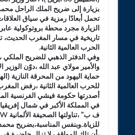
بزيارة إلى ضريح الملك الراحل م
تحمل أبعادًا رمزية في سياق العلاقات 
الزيارة مجرد محطة بروتوكولية عابرة
تاريخية في مسار المغرب الحديث، تر
الحرب العالمية الثانية.
وفي الدفتر الذهبي للضريح الملكي ،ا
والأمير مولاي عبد الله ،دوّن الوزير
حماية اليهود من المحرقة النازية (ا
للحرب العالمية الثانية ،رفض المغرب 
أصدرتها حكومة فيشي الفرنسية الموالية
في المملكة الأكبر في شمال إفريقيا،
للزياة..وبنفس المناسبة،بضريح محمد
،أن تلك المواقف لا تزال حاضرة في ا