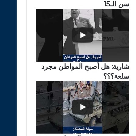
سن الـ15
شارية: هل أصبح المواطن مجرد
سلعة؟؟؟