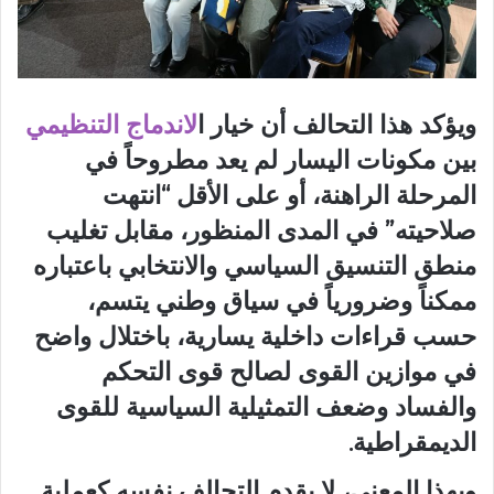
ويؤكد هذا التحالف أن خيار ا
لاندماج التنظيمي
بين مكونات اليسار لم يعد مطروحاً في
المرحلة الراهنة، أو على الأقل “انتهت
صلاحيته” في المدى المنظور، مقابل تغليب
منطق التنسيق السياسي والانتخابي باعتباره
ممكناً وضرورياً في سياق وطني يتسم،
حسب قراءات داخلية يسارية، باختلال واضح
في موازين القوى لصالح قوى التحكم
والفساد وضعف التمثيلية السياسية للقوى
الديمقراطية.
وبهذا المعنى، لا يقدم التحالف نفسه كعملية