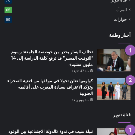
قناة تنوير
70
المرأة
65
حوارات
59
أخبار وطنية
تحالف اليسار يحذر من خوصصة الجامعة: رسوم
“التوقيت الميسر” قد ترفع كلفة الدراسة إلى 14
مليون سنتيم».
منذ 47 دقيقة
كولومبيا تعلن تحولا في موقفها من قضية الصحراء
وتؤكد الاعتراف بسيادة المغرب على أقاليمه
الجنوبية
منذ يوم واحد
قناة تنوير
نبيلة منيب في ندوة «الدولة الاجتماعية بين الوعود