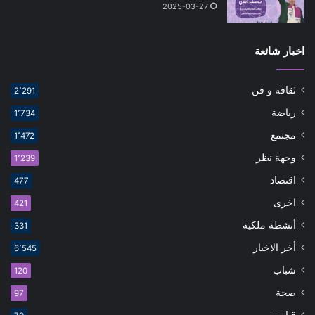
2025-03-27
اخبار شائعة
ثقافة و فن
2٬291
رياضة
1٬734
مجتمع
1٬472
وجهة نظر
1٬239
اقتصاد
477
اخرى
421
أنشطة ملكية
331
أخر الاخبار
6٬545
شباب
120
صحة
97