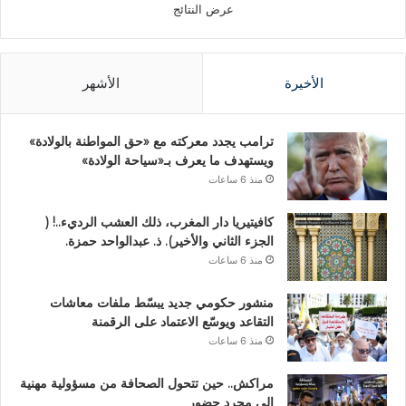
عرض النتائج
الأخيرة
الأشهر
ترامب يجدد معركته مع «حق المواطنة بالولادة»
ويستهدف ما يعرف بـ«سياحة الولادة»
منذ 6 ساعات
كافيتيريا دار المغرب، ذلك العشب الرديء..! (
الجزء الثاني والأخير). ذ. عبدالواحد حمزة.
منذ 6 ساعات
منشور حكومي جديد يبسّط ملفات معاشات
التقاعد ويوسّع الاعتماد على الرقمنة
منذ 6 ساعات
مراكش.. حين تتحول الصحافة من مسؤولية مهنية
إلى مجرد حضور