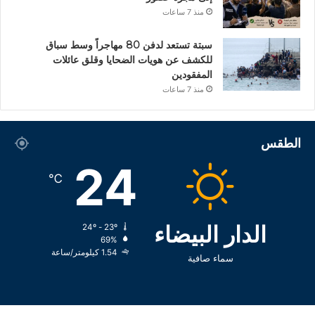
منذ 7 ساعات
سبتة تستعد لدفن 80 مهاجراً وسط سباق
للكشف عن هويات الضحايا وقلق عائلات
المفقودين
منذ 7 ساعات
الطقس
24
℃
الدار البيضاء
24º - 23º
69%
1.54 كيلومتر/ساعة
سماء صافية