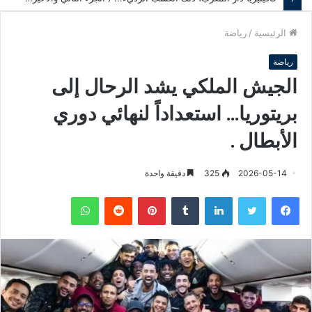
الرئيسية
/
رياضة
رياضة
الجيش الملكي يشد الرحال إلى
بريتوريا… استعداداً لنهائي دوري
الأبطال .
2026-05-14
325
دقيقة واحدة
فيسبوك
تويتر
لينكدإن
‏Tumblr
بينتيريست
‏Reddit
واتساب