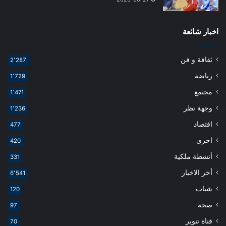
اخبار شائعة
ثقافة و فن
2٬287
رياضة
1٬729
مجتمع
1٬471
وجهة نظر
1٬236
اقتصاد
477
اخرى
420
أنشطة ملكية
331
أخر الاخبار
6٬541
شباب
120
صحة
97
قناة تنوير
70