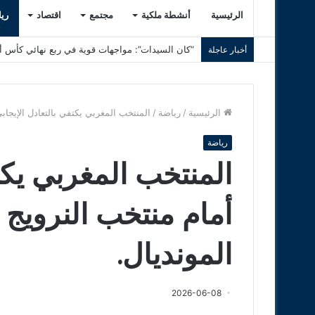
الرئيسية
أنشطة ملكية
مجتمع
اقتصاد
ري
“كان السيدات”: مواجهات قوية في ربع نهائي كأس أم
أخبار عاجلة
الرئيسية
/
رياضة
/
المنتخب المغربي يكتفي بالتعادل الإيجاب
رياضة
المنتخب المغربي يكت
أمام منتخب النرويج 
المونديال.
2026-06-08