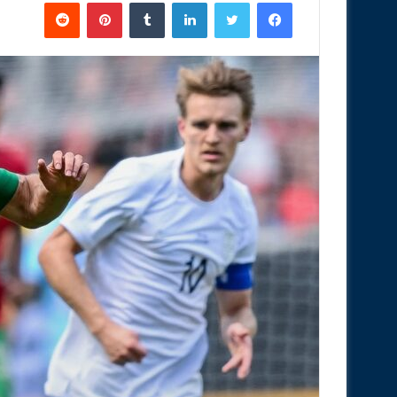
فيسبوك
تويتر
لينكدإن
‏Tumblr
بينتيريست
‏Reddit