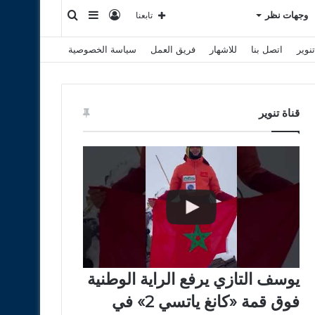
تسجيل
إضافة
بحث
وجهات نظر
تابعنا
نوير
اتصل بنا
للاشهار
فريق العمل
سياسة الخصوصية
الدخول
عمود
عن
جانبي
قناة تنوير
يوسف التازي يرفع الراية الوطنية
فوق قمة «كانغ ياتسي 2» في