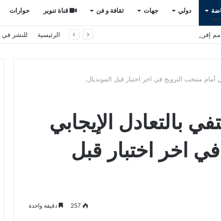
اضة
دولي
جهات
ثقافة و فن
قناة تنوير
حوارات
م إفريقيا بالمغرب
الرئيسية
للنشر في ت
ي أمام منتخب النرويج في اخر اختبار قبل المونديال.
في بالتعادل الإيجابي
في اخر اختبار قبل
257
دقيقة واحدة