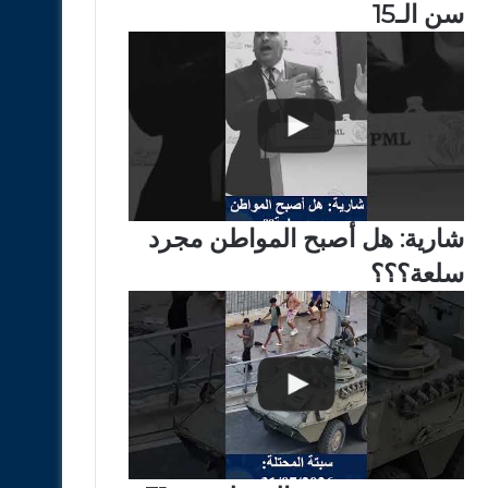
سن الـ15
شارية: هل أصبح المواطن مجرد
سلعة؟؟؟