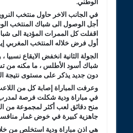
الوطني.
في الجانب الاخر حاول منتخب النروي
أجل الوصول الى شباك المنتخب الوط
اقفلت كل الممرات المؤدية الى شباك
أول فرض خلاله المنتخب المغربي إيق
الجولة الثانية انخفض الايقاع نسبيا ،
شباك أسود الأطلس ، ما مكنه من تس
دون جديد يذكر على مستوى نتيجة اللق
وعرفت المباراة إصابة كل من اللاعب
في مباراة ودية شكلت فرصة لمدرب
منح دقائق لعب أكثر لمجموعة من الع
جاهزية كبيرة في خوض غمار منافسات
هي اذن مباراة ودية استخلص من خلال