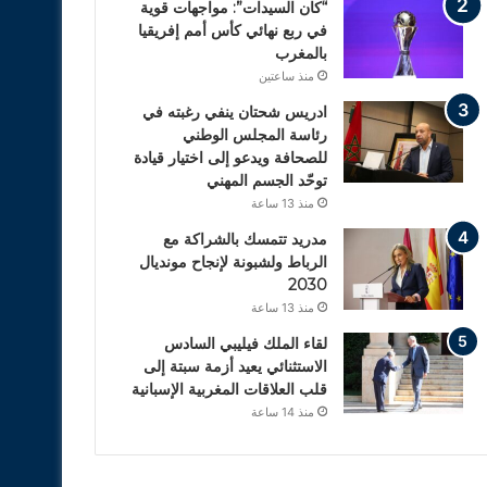
“كان السيدات”: مواجهات قوية
في ربع نهائي كأس أمم إفريقيا
بالمغرب
منذ ساعتين
ادريس شحتان ينفي رغبته في
رئاسة المجلس الوطني
للصحافة ويدعو إلى اختيار قيادة
توحّد الجسم المهني
منذ 13 ساعة
مدريد تتمسك بالشراكة مع
الرباط ولشبونة لإنجاح مونديال
2030
منذ 13 ساعة
لقاء الملك فيليبي السادس
الاستثنائي يعيد أزمة سبتة إلى
قلب العلاقات المغربية الإسبانية
منذ 14 ساعة