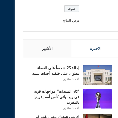
عرض النتائج
الأخيرة
الأشهر
إحالة 25 شخصاً على القضاء
بتطوان على خلفية أحداث سبتة
منذ ساعتين
“كان السيدات”: مواجهات قوية
في ربع نهائي كأس أمم إفريقيا
بالمغرب
منذ ساعتين
ادريس شحتان ينفي رغبته في