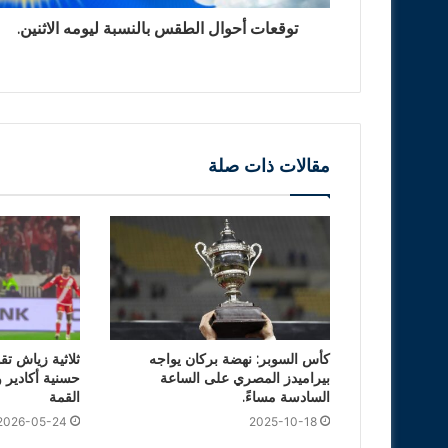
توقعات أحوال الطقس بالنسبة ليومه الاثنين.
مقالات ذات صلة
كأس السوبر: نهضة بركان يواجه
ثلاثية زياش تق
بيراميدز المصري على الساعة
حسنية أكادير
السادسة مساءً.
القمة
2026-05-24
2025-10-18