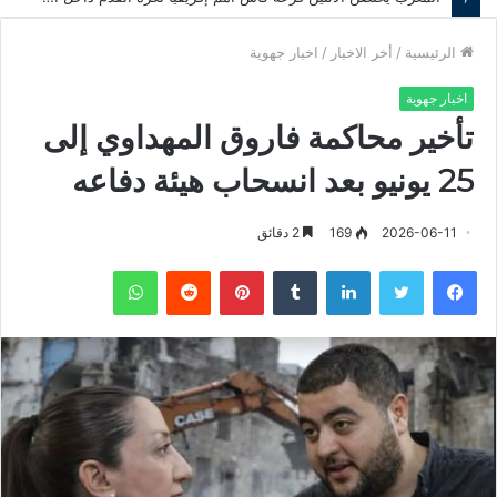
الرئيسية
/
أخر الاخبار
/
اخبار جهوية
اخبار جهوية
تأخير محاكمة فاروق المهداوي إلى
25 يونيو بعد انسحاب هيئة دفاعه
2026-06-11
169
2 دقائق
فيسبوك
تويتر
لينكدإن
‏Tumblr
بينتيريست
‏Reddit
واتساب