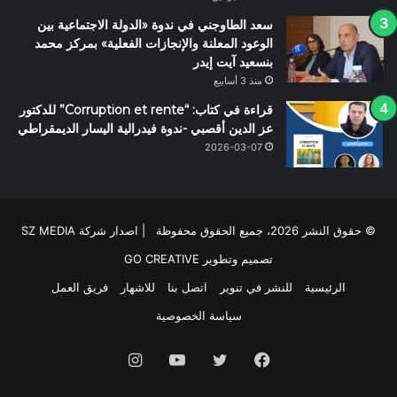
سعد الطاوجني في ندوة «الدولة الاجتماعية بين
الوعود المعلنة والإنجازات الفعلية» بمركز محمد
بنسعيد آيت إيدر
منذ 3 أسابيع
قراءة في كتاب: “Corruption et rente” للدكتور
عز الدين أقصبي -ندوة فيدرالية اليسار الديمقراطي
2026-03-07
© حقوق النشر 2026، جميع الحقوق محفوظة | اصدار شركة SZ MEDIA
تصميم وتطوير
GO CREATIVE
الرئيسية
للنشر في تنوير
اتصل بنا
للاشهار
فريق العمل
سياسة الخصوصية
فيسبوك
تويتر
يوتيوب
انستقرام