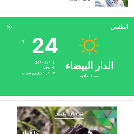
الطقس
24
℃
الدار البيضاء
24º - 23º
69%
1.54 كيلومتر/ساعة
سماء صافية