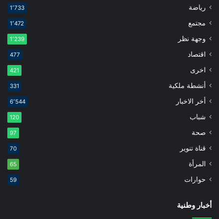
رياضة
1٬733
مجتمع
1٬472
وجهة نظر
1٬239
اقتصاد
477
اخرى
421
أنشطة ملكية
331
أخر الاخبار
6٬544
شباب
120
صحة
97
قناة تنوير
70
المرأة
65
حوارات
59
أخبار وطنية