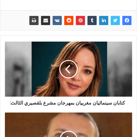
كتابان سينمائيان مغربيان بمهرجان مشرع بلقصيري الثالث: