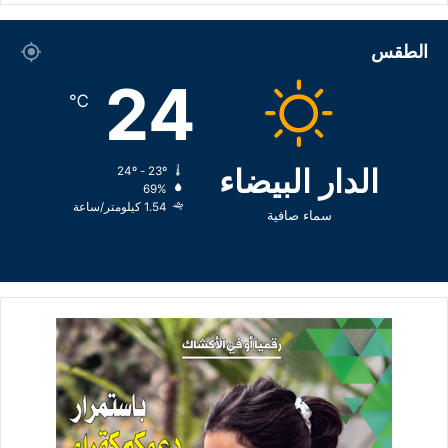
الطقس
24
℃
الدار البيضاء
24º - 23º
69%
1.54 كيلومتر/ساعة
سماء صافية