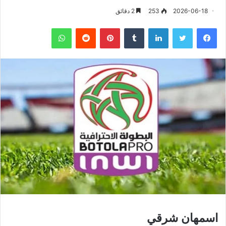
2026-06-18
253
2 دقائق
فيسبوك
تويتر
لينكدإن
‏Tumblr
بينتيريست
‏Reddit
واتساب
اسمهان شرقي