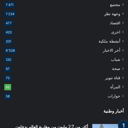
مجتمع
1٬471
وجهة نظر
1٬234
اقتصاد
477
اخرى
420
أنشطة ملكية
331
أخر الاخبار
6٬528
شباب
120
صحة
97
قناة تنوير
70
المرأة
65
حوارات
58
أخبار وطنية
أكثر من 2,7 مليون من مغاربة العالم يدخلون