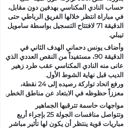
حساب النادي المكناسي بهدفين دون مقابل،
في مباراة انتظر خلالها الفريق الرباطي حتى
الدقيقة 71 لافتتاح التسجيل بواسطة سامويل
تيبلي.
وأضاف يونس دحماني الهدف الثاني في
الدقيقة 90، مستفيداً من النقص العددي الذي
عانى منه النادي المكناسي عقب طرد زهير
الديب قبل نهاية الشوط الأول.
ورفع اتحاد تواركة رصيده إلى 24 نقطة،
معززاً حظوظه في الابتعاد عن مناطق الخطر.
مواجهات حاسمة تترقبها الجماهير
وتتواصل منافسات الجولة 25 بإجراء أربع
مباريات قوية ينتظر أن يكون لها تأثير مباشر