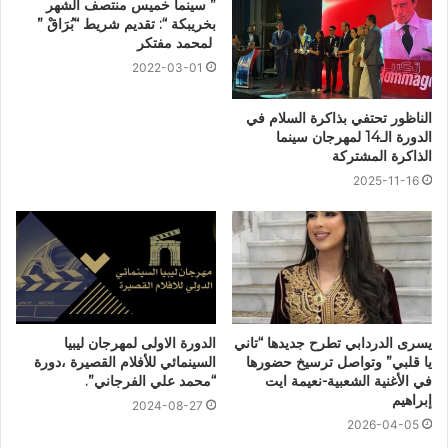
” سينما خميس منتصف الشهر
بخريبكة “: تقديم شريط “بُرَاقْ ”
لمحمد مفتكر
2022-03-01
الناظور تحتفي بذاكرة السلام في
الدورة الـ14 لمهرجان سينما
الذاكرة المشتركة
2025-11-16
يسرى الدردابي تطرح جديدها “تاني
الدورة الاولى لمهرجان ليبيا
يا قلبي” وتواصل ترسيخ حضورها
السينمائي للأفلام القصيرة ،دورة
في الأغنية الشعبية-نعيمة ايت
“محمد علي الفرجاني”.
إبراهيم
2024-08-27
2026-04-05