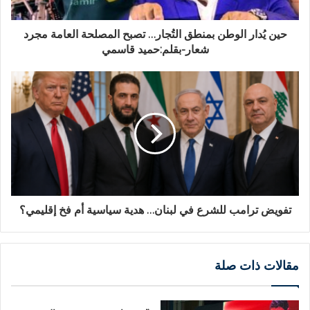
حين يُدار الوطن بمنطق التُجار… تصبح المصلحة العامة مجرد
شعار-بقلم:حميد قاسمي
تفويض ترامب للشرع في لبنان… هدية سياسية أم فخ إقليمي؟
مقالات ذات صلة