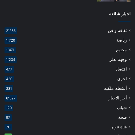
اخبار شائعة
ثقافة و فن
2٬286
رياضة
1٬720
مجتمع
1٬471
وجهة نظر
1٬234
اقتصاد
477
اخرى
420
أنشطة ملكية
331
أخر الاخبار
6٬527
شباب
120
صحة
97
قناة تنوير
70