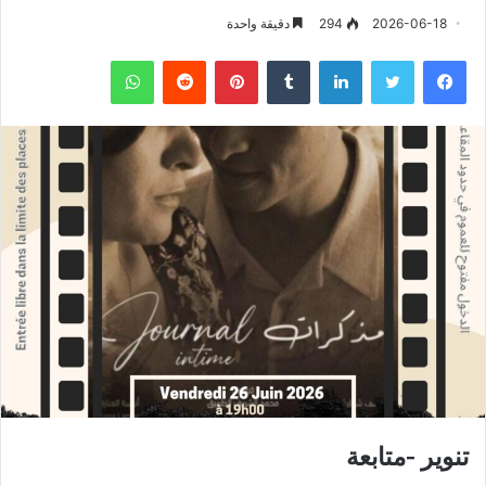
2026-06-18
294
دقيقة واحدة
فيسبوك
تويتر
لينكدإن
‏Tumblr
بينتيريست
‏Reddit
واتساب
تنوير -متابعة