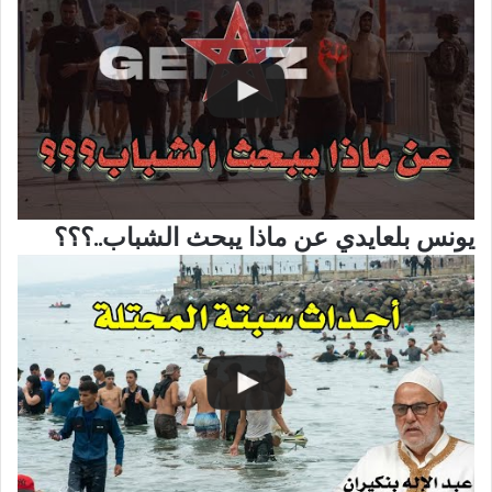
يونس بلعايدي عن ماذا يبحث الشباب..؟؟؟