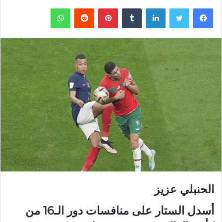
فيسبوك
تويتر
لينكدإن
‏Tumblr
بينتيريست
‏Reddit
واتساب
الحنبلي عزيز
أسدل الستار على منافسات دور الـ16 من