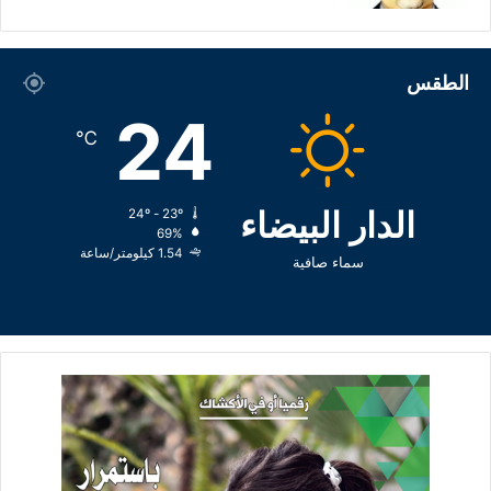
الطقس
24
℃
الدار البيضاء
24º - 23º
69%
1.54 كيلومتر/ساعة
سماء صافية