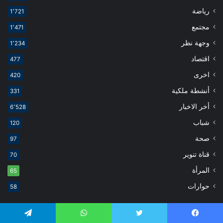
رياضة
1٬721
مجتمع
1٬471
وجهة نظر
1٬234
اقتصاد
477
اخرى
420
أنشطة ملكية
331
أخر الاخبار
6٬528
شباب
120
صحة
97
قناة تنوير
70
المرأة
65
حوارات
58
أخبار وطنية