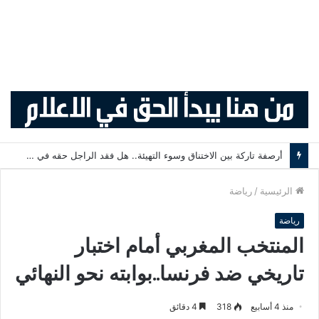
ليل يستعد لوداع أيوب بوعدي.. موهبة ريال مدريد على رادار النادي الفرنسي .
الرئيسية
/
رياضة
رياضة
المنتخب المغربي أمام اختبار
تاريخي ضد فرنسا..بوابته نحو النهائي
منذ 4 أسابيع
318
4 دقائق