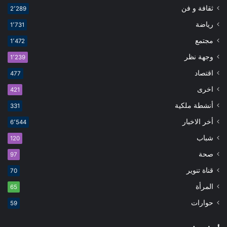
ثقافة و فن
2٬289
رياضة
1٬731
مجتمع
1٬472
وجهة نظر
1٬239
اقتصاد
477
اخرى
421
أنشطة ملكية
331
أخر الاخبار
6٬544
شباب
120
صحة
97
قناة تنوير
70
المرأة
65
حوارات
59