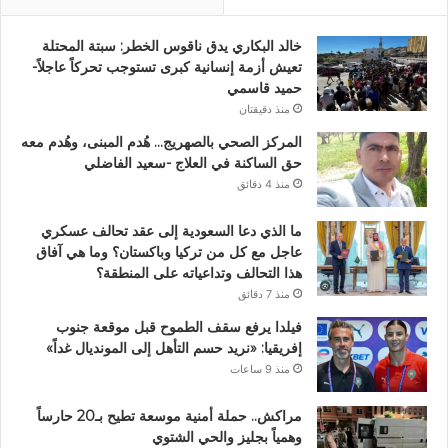
خالد البكاري يدق ناقوس الخطر: سبتة المحتلة
تعيش أزمة إنسانية كبرى تستوجب تحركاً عاجلاً-
حميد قاسمي
منذ دقيقتان
المركز الصحي بالصهريج… هُدم المبنى، وهُدم معه
حق الساكنة في العلاج -سعيد الفاضلي
منذ 4 دقائق
ما الذي دعا السعودية إلى عقد تحالف عسكري
عاجل مع كل من تركيا وباكستان؟ وما هي آفاق
هذا التحالف وتداعياته على المنطقة؟
منذ 7 دقائق
فيلدا يرفع سقف الطموح قبل موقعة جنوب
إفريقيا: «نريد حسم التأهل إلى المونديال غداً»
منذ 9 ساعات
مراكش.. حملة أمنية موسعة تطيح بـ20 حارساً
وهمياً بجليز والحي الشتوي