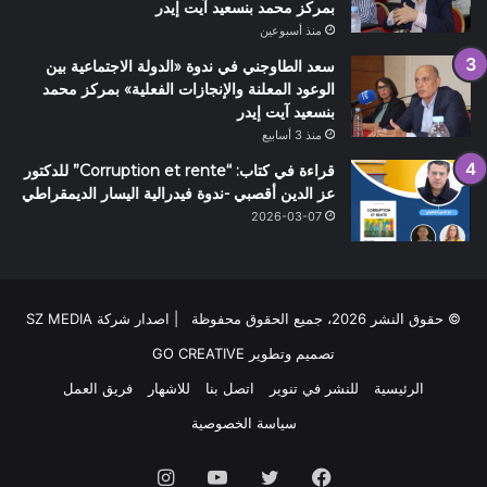
بمركز محمد بنسعيد آيت إيدر
منذ أسبوعين
سعد الطاوجني في ندوة «الدولة الاجتماعية بين
الوعود المعلنة والإنجازات الفعلية» بمركز محمد
بنسعيد آيت إيدر
منذ 3 أسابيع
قراءة في كتاب: “Corruption et rente” للدكتور
عز الدين أقصبي -ندوة فيدرالية اليسار الديمقراطي
2026-03-07
© حقوق النشر 2026، جميع الحقوق محفوظة | اصدار شركة SZ MEDIA
تصميم وتطوير
GO CREATIVE
الرئيسية
للنشر في تنوير
اتصل بنا
للاشهار
فريق العمل
سياسة الخصوصية
فيسبوك
تويتر
يوتيوب
انستقرام