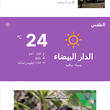
منذ 9 ساعات
الطقس
24
℃
الدار البيضاء
24º - 23º
69%
1.54 كيلومتر/ساعة
سماء صافية