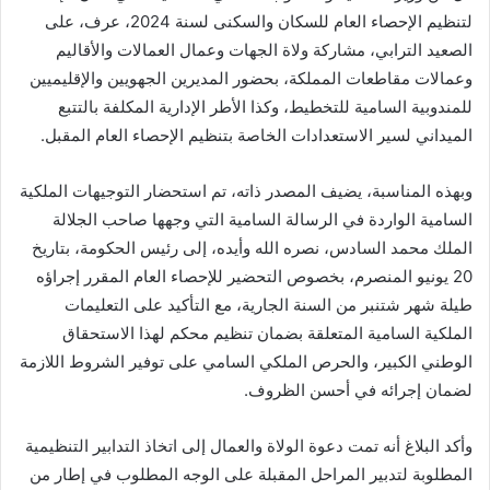
لتنظيم الإحصاء العام للسكان والسكنى لسنة 2024، عرف، على
الصعيد الترابي، مشاركة ولاة الجهات وعمال العمالات والأقاليم
وعمالات مقاطعات المملكة، بحضور المديرين الجهويين والإقليميين
للمندوبية السامية للتخطيط، وكذا الأطر الإدارية المكلفة بالتتبع
الميداني لسير الاستعدادات الخاصة بتنظيم الإحصاء العام المقبل.
وبهذه المناسبة، يضيف المصدر ذاته، تم استحضار التوجيهات الملكية
السامية الواردة في الرسالة السامية التي وجهها صاحب الجلالة
الملك محمد السادس، نصره الله وأيده، إلى رئيس الحكومة، بتاريخ
20 يونيو المنصرم، بخصوص التحضير للإحصاء العام المقرر إجراؤه
طيلة شهر شتنبر من السنة الجارية، مع التأكيد على التعليمات
الملكية السامية المتعلقة بضمان تنظيم محكم لهذا الاستحقاق
الوطني الكبير، والحرص الملكي السامي على توفير الشروط اللازمة
لضمان إجرائه في أحسن الظروف.
وأكد البلاغ أنه تمت دعوة الولاة والعمال إلى اتخاذ التدابير التنظيمية
المطلوبة لتدبير المراحل المقبلة على الوجه المطلوب في إطار من