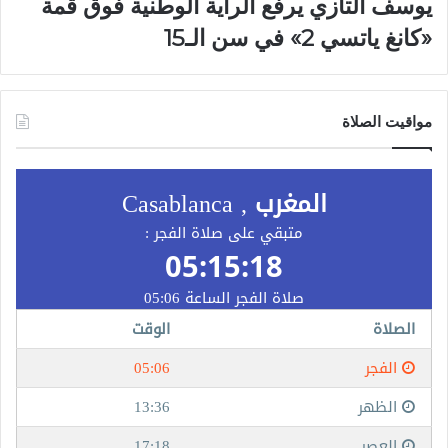
يوسف التازي يرفع الراية الوطنية فوق قمة
«كانغ ياتسي 2» في سن الـ15
مواقيت الصلاة