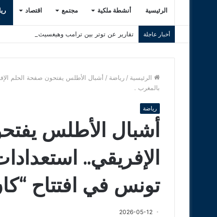
الرئيسية
أنشطة ملكية
مجتمع
اقتصاد
ري
تقارير عن توتر بين ترامب وهيغسيث بسبب استنزاف 
أخبار عاجلة
الرئيسية
/
رياضة
/
أشبال الأطلس يفتحون صفحة الحلم الإفر
بالمغرب .
رياضة
أشبال الأطلس يفتح
الإفريقي.. استعدادا
تونس في افتتاح “كان
2026-05-12