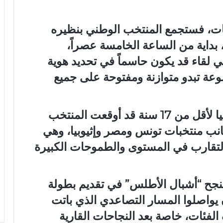
عات، فستجمع المنتخب الوطني بنظيره
لإثيوبي، يوم الخميس 21 ماي 2026، بداية من الساعة الخامسة عصراً،
لقاء قد يكون حاسماً في تحديد هوية
موعة تبدو متوازنة ومفتوحة على جميع
وكانت قرعة نهائيات كأس أمم إفريقيا لأقل من 17 سنة قد أوقعت المنتخب
انب منتخبات تونس ومصر وإثيوبيا، وهي
لتقارب في المستوى والطموحات الكبيرة
ينجح “أشبال الأطلس” في تقديم بطولة
ن يواصلوا المسار التصاعدي الذي باتت
لفئات، خاصة بعد النجاحات القارية