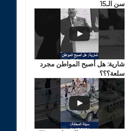
سن الـ15
شارية: هل أصبح المواطن مجرد
سلعة؟؟؟