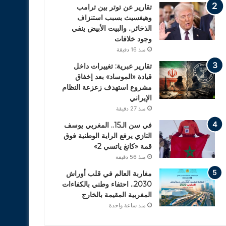
تقارير عن توتر بين ترامب
وهيغسيث بسبب استنزاف
الذخائر.. والبيت الأبيض ينفي
وجود خلافات
منذ 16 دقيقة
تقارير عبرية: تغييرات داخل
قيادة «الموساد» بعد إخفاق
مشروع استهدف زعزعة النظام
الإيراني
منذ 27 دقيقة
في سن الـ15.. المغربي يوسف
التازي يرفع الراية الوطنية فوق
قمة «كانغ ياتسي 2»
منذ 56 دقيقة
مغاربة العالم في قلب أوراش
2030.. احتفاء وطني بالكفاءات
المغربية المقيمة بالخارج
منذ ساعة واحدة