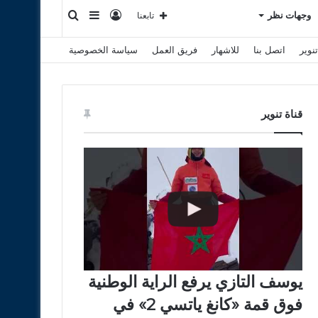
تسجيل
إضافة
بحث
وجهات نظر
تابعنا
نوير
اتصل بنا
للاشهار
فريق العمل
سياسة الخصوصية
الدخول
عمود
عن
جانبي
قناة تنوير
يوسف التازي يرفع الراية الوطنية
فوق قمة «كانغ ياتسي 2» في