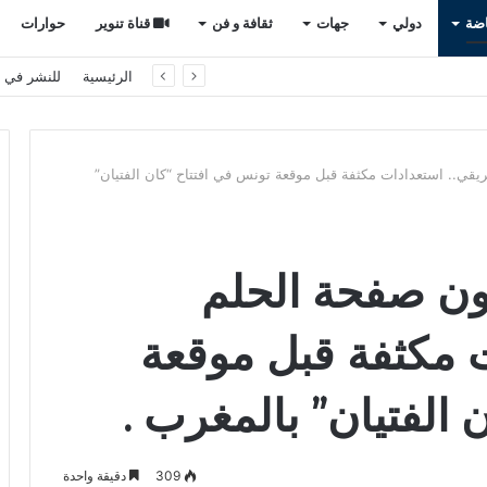
اضة
دولي
جهات
ثقافة و فن
قناة تنوير
حوارات
الذخائر.. والبيت الأبيض ينفي وجود خلافات
الرئيسية
للنشر في ت
يقي.. استعدادات مكثفة قبل موقعة تونس في افتتاح “كان الفتيان”
ون صفحة الحلم
ت مكثفة قبل موقعة
 الفتيان” بالمغرب .
309
دقيقة واحدة