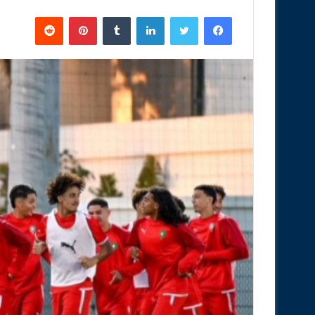
فيسبوك
تويتر
لينكدإن
‏Tumblr
بينتيريست
‏Reddit