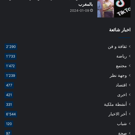
بالمغرب
2024-01-09
اخبار شائعة
ثقافة و فن
2٬290
رياضة
1٬733
مجتمع
1٬472
وجهة نظر
1٬239
اقتصاد
477
اخرى
421
أنشطة ملكية
331
أخر الاخبار
6٬544
شباب
120
صحة
97