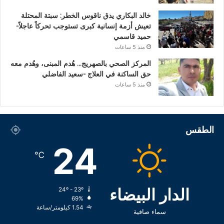
خالد البكاري يدق ناقوس الخطر: سبتة المحتلة
تعيش أزمة إنسانية كبرى تستوجب تحركاً عاجلاً-
حميد قاسمي
منذ 5 ساعات
المركز الصحي بالصهريج… هُدم المبنى، وهُدم معه
حق الساكنة في العلاج -سعيد الفاضلي
منذ 5 ساعات
الطقس
24
℃
الدار البيضاء
24º - 23º
69%
1.54 كيلومتر/ساعة
سماء صافية