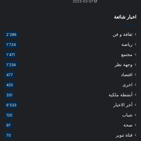
2023-03-07
اخبار شائعة
ثقافة و فن
2٬286
رياضة
1٬724
مجتمع
1٬471
وجهة نظر
1٬234
اقتصاد
477
اخرى
420
أنشطة ملكية
331
أخر الاخبار
6٬533
شباب
120
صحة
97
قناة تنوير
70