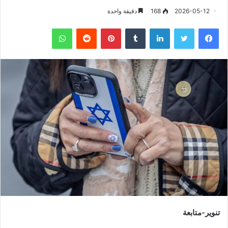
2026-05-12
168
دقيقة واحدة
فيسبوك
تويتر
لينكدإن
‏Tumblr
بينتيريست
‏Reddit
واتساب
تنوير-متابعة