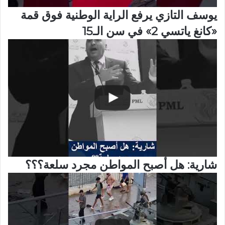
يوسف التازي يرفع الراية الوطنية فوق قمة
«كانغ ياتسي 2» في سن الـ15
شارية: هل أصبح المواطن مجرد سلعة؟؟؟