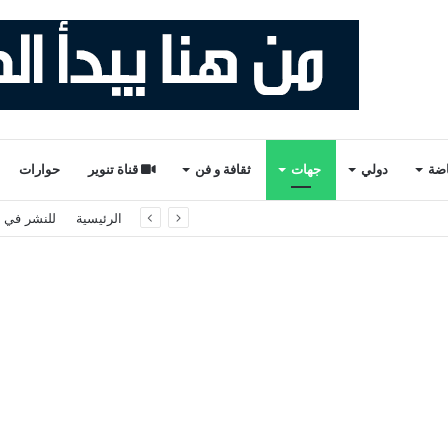
اضة
دولي
جهات
ثقافة و فن
قناة تنوير
حوارات
لثاني والأخير). ذ. عبدالواحد حمزة.
الرئيسية
للنشر في ت