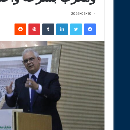
2026-05-10
فيسبوك
تويتر
لينكدإن
‏Tumblr
بينتيريست
‏Reddit