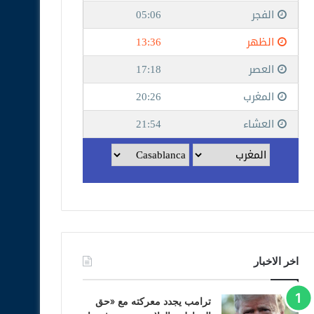
اخر الاخبار
ترامب يجدد معركته مع «حق