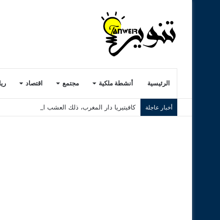
الرئيسية
أنشطة ملكية
مجتمع
اقتصاد
ري
كافيتيريا دار المغرب، ذلك العشب الرديء..! ( الجزء ا
أخبار عاجلة