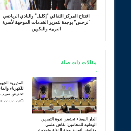
افتتاح المركز الثقافي “إكليل” والنادي الرياضي
“نرجس” بوجدة لتعزيز الخدمات الموجهة لأسرة
التربية والتكوين
مقالات ذات صلة
المديرية الجه
للكهرباء والما
تخفيض صبيب ا
2022-07-29
الدار البيضاء تحتضن ندوة التمرين
الوطنية للمحامين: نقاش علمي
وقانوني لتعزيز مهنة الدفاع وتحديث