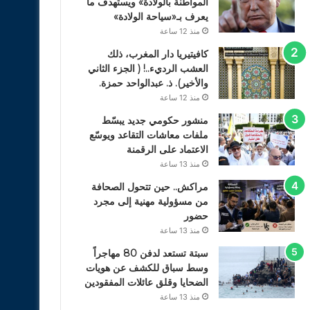
المواطنة بالولادة» ويستهدف ما
يعرف بـ«سياحة الولادة»
منذ 12 ساعة
كافيتيريا دار المغرب، ذلك
العشب الرديء..! ( الجزء الثاني
والأخير). ذ. عبدالواحد حمزة.
منذ 12 ساعة
منشور حكومي جديد يبسّط
ملفات معاشات التقاعد ويوسّع
الاعتماد على الرقمنة
منذ 13 ساعة
مراكش.. حين تتحول الصحافة
من مسؤولية مهنية إلى مجرد
حضور
منذ 13 ساعة
سبتة تستعد لدفن 80 مهاجراً
وسط سباق للكشف عن هويات
الضحايا وقلق عائلات المفقودين
منذ 13 ساعة