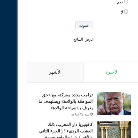
نعم
لا
عرض النتائج
الأخيرة
الأشهر
ترامب يجدد معركته مع «حق
المواطنة بالولادة» ويستهدف ما
يعرف بـ«سياحة الولادة»
منذ 12 ساعة
كافيتيريا دار المغرب، ذلك
العشب الرديء..! ( الجزء الثاني
والأخير). ذ. عبدالواحد حمزة.